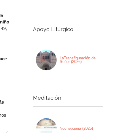
a
de
a/abajo
 niño
 49,
Apoyo Litúrgico
ntar
nuir
men.
LaTransfiguración del
hace
Señor (2026)
Meditación
ás
emos
Nochebuena (2025)