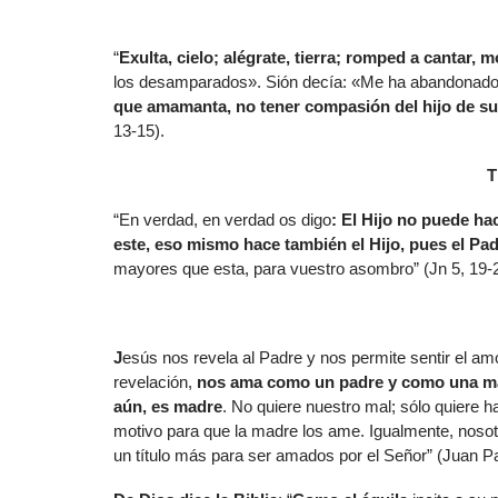
“
Exulta, cielo; alégrate, tierra; romped a cantar,
los desamparados». Sión decía: «Me ha abandonado 
que amamanta, no tener compasión del hijo de sus
13-15).
T
“En verdad, en verdad os digo
: El Hijo no puede ha
este, eso mismo hace también el Hijo, pues el Pad
mayores que esta, para vuestro asombro” (Jn 5, 19-2
J
esús nos revela al Padre y nos permite sentir el am
revelación,
nos ama como un padre y como una m
aún, es madre
. No quiere nuestro mal; sólo quiere h
motivo para que la madre los ame. Igualmente, noso
un título más para ser amados por el Señor” (Juan Pa