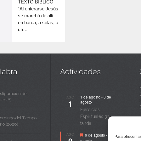
c
TEXTO BÍBLICO
disminuir
“Al enterarse Jesús
a
el
se marchó de allí
volumen.
n
en barca, a solas, a
un…
t
a
labra
Actividades
sfiguración del
1 de agosto
-
8 de
AGO
(2026)
1
agosto
Ejercicios
Espirituales 3ª
Domingo del Tiempo
tanda
rio (2026)
Destacado
AGO
9 de agosto
-
14 de
Para ofrecer la
9
agosto