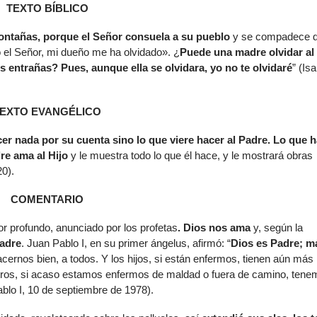
TEXTO BÍBLICO
de
flech
 montañas, porque el Señor consuela a su pueblo
y se compadece 
arrib
el Señor, mi dueño me ha olvidado». ¿
Puede una madre olvidar al
para
 entrañas? Pues, aunque ella se olvidara, yo no te olvidaré
” (Isa
aume
o
dismi
EXTO EVANGÉLICO
el
volu
cer nada por su cuenta sino lo que viere hacer al Padre. Lo que 
re ama al Hijo
y le muestra todo lo que él hace, y le mostrará obras
0).
COMENTARIO
or profundo, anunciado por los profetas
. Dios nos ama
y, según la
adre
. Juan Pablo I, en su primer ángelus, afirmó: “
Dios es Padre; m
acernos bien, a todos. Y los hijos, si están enfermos, tienen aún más
tros, si acaso estamos enfermos de maldad o fuera de camino, ten
blo I, 10 de septiembre de 1978).