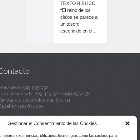
o
TEXTO BÍBLICO
e
n
disminuir
“El reino de los
el
e
cielos se parece a
c
volumen.
un tesoro
n
a
escondido en el…
c
n
a
t
n
a
t
Contacto
a
Monasterio:
949 835 032
Casa de acogida:
609 423 521
o
949 835 058
Parroquia y sacerdotes:
949 835 111
Capellán:
949 835 025
Monasterio:
monasterio@buenafuente.org
Gestionar el Consentimiento de las Cookies
Información:
informacion@buenafuente.org
Casa de acogida:
acogida@buenafuente.org
s mejores experiencias, utilizamos tecnologías como las cookies para