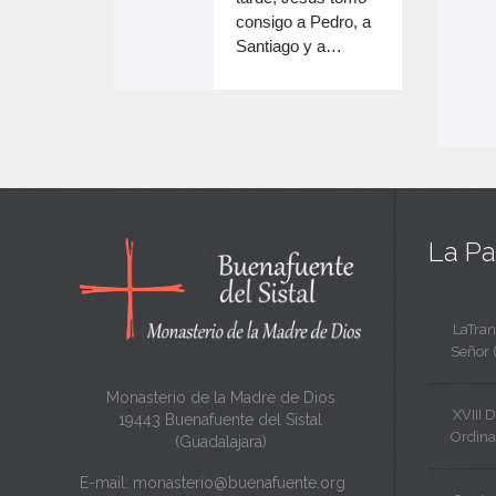
e
volumen.
consigo a Pedro, a
n
Santiago y a…
e
c
n
a
c
n
a
t
n
a
t
La Pa
a
LaTran
Señor 
Monasterio de la Madre de Dios
XVIII 
19443 Buenafuente del Sistal
Ordina
(Guadalajara)
E-mail:
monasterio@buenafuente.org