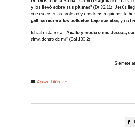
D
e Dios dice la Biblia
: “
Como el águila
incita a su 
y los llevó sobre sus plumas
” (Dt 32,11). Jesús lle
que matas a los profetas y apedreas a quienes te ha
gallina reúne a los polluelos bajo sus alas
, y no h
E
l salmista reza: “
Acallo y modero mis deseos, co
alma dentro de mí” (Sal 130,2).
S
iéntete 
Autor

Apoyo Litúrgico
