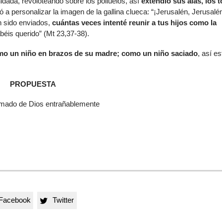
nidada, revoloteando sobre los polluelos, así
extendió sus alas, los 
gó a personalizar la imagen de la gallina clueca: “¡Jerusalén, Jerusalén
n sido enviados,
cuántas veces intenté reunir a tus hijos como la
abéis querido” (Mt 23,37-38).
mo un niño en brazos de su madre; como un niño saciado
, así e
PROPUESTA
amado de Dios entrañablemente
Facebook
Twitter
