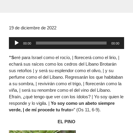
19 de diciembre de 2022
Reproductor
00:00
00:00
de
audio
“S
eré para Israel como el rocío, | florecerá como el lirio, |
echará sus raíces como los cedros del Líbano Brotarán
sus retoños | y será su esplendor como el olivo, | y su
perfume como el del Líbano. Regresarán los que habitaban
a su sombra, | revivirán como el trigo, | florecerán como la
viña, | será su renombre como el del vino del Líbano.
Efraín, ¿qué tengo que ver con los ídolos? | Yo soy quien le
responde y lo vigila. |
Yo soy como un abeto siempre
verde, | de mí procede tu fruto
»” (Os 11, 6-9).
EL PINO