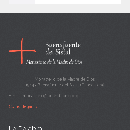
e
n
c
a
n
t
a
Monasterio de la Madre de Dios
19443 Buenafuente del Sistal (Guadalajara)
E-mail:
monasterio@buenafuente.org
Cómo llegar
→
La Palabra