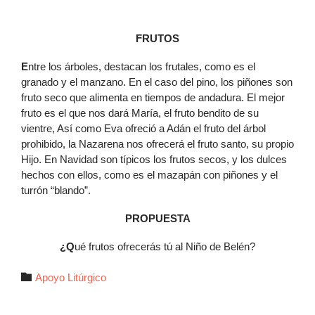
FRUTOS
E
ntre los árboles, destacan los frutales, como es el
granado y el manzano. En el caso del pino, los piñones son
fruto seco que alimenta en tiempos de andadura. El mejor
fruto es el que nos dará María, el fruto bendito de su
vientre, Así como Eva ofreció a Adán el fruto del árbol
prohibido, la Nazarena nos ofrecerá el fruto santo, su propio
Hijo. En Navidad son típicos los frutos secos, y los dulces
hechos con ellos, como es el mazapán con piñones y el
turrón “blando”.
PROPUESTA
¿Q
ué frutos ofrecerás tú al Niño de Belén?
Autor

Apoyo Litúrgico