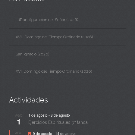
LaTransfiguración del Señor (2026)
XVIII Domingo del Tiempo Ordinario (2026)
San Ignacio (2026)
XVII Domingo del Tiempo Ordinario (2026)
Actividades
1 de agosto
-
8 de agosto
AGO
1
Ejercicios Espirituales 3ª tanda
Destacado
AGO
9 de agosto
-
14 de agosto