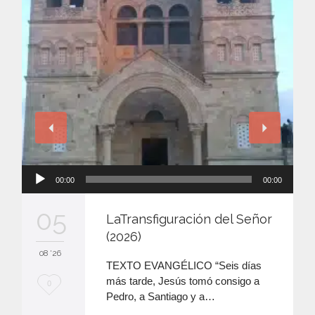
Reproductor
00:00
00:00
de
audio
05
LaTransfiguración del Señor
(2026)
08 '26
TEXTO EVANGÉLICO “Seis días
más tarde, Jesús tomó consigo a
M
0
Pedro, a Santiago y a…
e