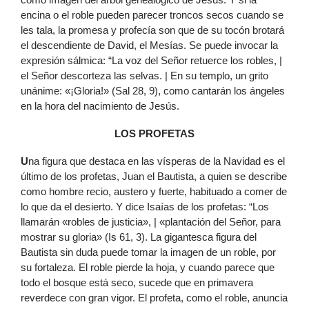
encina o el roble pueden parecer troncos secos cuando se
les tala, la promesa y profecía son que de su tocón brotará
el descendiente de David, el Mesías. Se puede invocar la
expresión sálmica: “La voz del Señor retuerce los robles, |
el Señor descorteza las selvas. | En su templo, un grito
unánime: «¡Gloria!» (Sal 28, 9), como cantarán los ángeles
en la hora del nacimiento de Jesús.
LOS PROFETAS
U
na figura que destaca en las vísperas de la Navidad es el
último de los profetas, Juan el Bautista, a quien se describe
como hombre recio, austero y fuerte, habituado a comer de
lo que da el desierto. Y dice Isaías de los profetas: “Los
llamarán «robles de justicia», | «plantación del Señor, para
mostrar su gloria» (Is 61, 3). La gigantesca figura del
Bautista sin duda puede tomar la imagen de un roble, por
su fortaleza. El roble pierde la hoja, y cuando parece que
todo el bosque está seco, sucede que en primavera
reverdece con gran vigor. El profeta, como el roble, anuncia