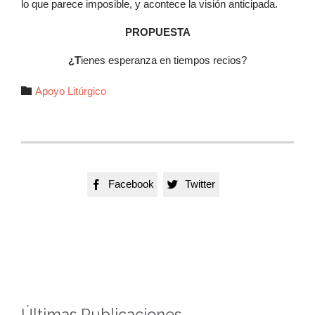
lo que parece imposible, y acontece la visión anticipada.
PROPUESTA
¿T
ienes esperanza en tiempos recios?
Autor

Apoyo Litúrgico
Facebook
Twitter


Últimas Publicaciones