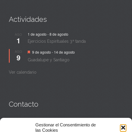
Actividades
1 de agosto
-
8 de agosto
AGO
1
Ejercicios Espirituales 3ª tanda
Destacado
AGO
9 de agosto
-
14 de agosto
9
Guadalupe y Santiago
Ver calendario
Contacto
Monasterio:
949 835 032
Gestionar el Consentimiento de
Casa de acogida:
609 423 521
o
949 835 058
las Cookies
Parroquia y sacerdotes:
949 835 111