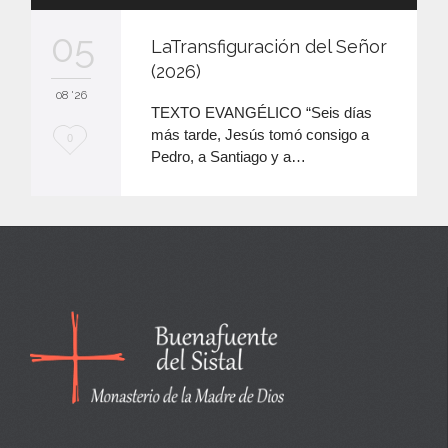
de
audio
05
LaTransfiguración del Señor
(2026)
08 '26
TEXTO EVANGÉLICO “Seis días
más tarde, Jesús tomó consigo a
M
0
Pedro, a Santiago y a…
e
e
n
c
a
n
t
a