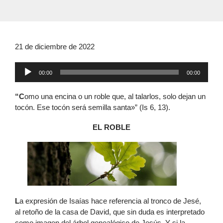
21 de diciembre de 2022
Reproductor
00:00
00:00
de
audio
“C
omo una encina o un roble que, al talarlos, solo dejan un
tocón. Ese tocón será semilla santa»” (Is 6, 13).
EL ROBLE
L
a expresión de Isaías hace referencia al tronco de Jesé,
al retoño de la casa de David, que sin duda es interpretado
como imagen del árbol genealógico de Jesús. Y si la