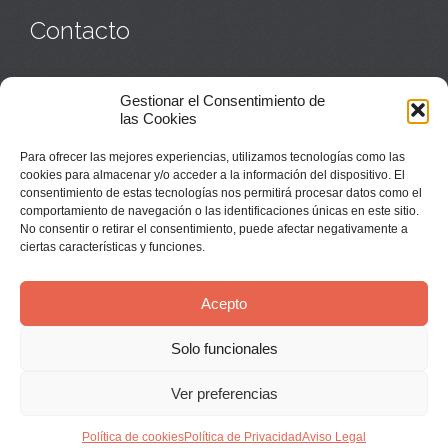
Contacto
Monasterio:
949 835 032
Gestionar el Consentimiento de
Casa de acogida:
609 423 521
o
949 835 058
las Cookies
Parroquia y sacerdotes:
949 835 111
Capellán:
949 835 025
Para ofrecer las mejores experiencias, utilizamos tecnologías como las
Monasterio:
monasterio@buenafuente.org
cookies para almacenar y/o acceder a la información del dispositivo. El
Información:
informacion@buenafuente.org
consentimiento de estas tecnologías nos permitirá procesar datos como el
Casa de acogida:
acogida@buenafuente.org
comportamiento de navegación o las identificaciones únicas en este sitio.
Ángel Moreno:
angel@buenafuente.org
No consentir o retirar el consentimiento, puede afectar negativamente a
ciertas características y funciones.
Acepto
Solo funcionales
© Buenafuente del Sistal 2025 |
Aviso Legal
Ver preferencias
↑


Política de cookies
Política de Privacidad
Aviso Legal
Síguenos en Youtube:
Instala nuestra App: