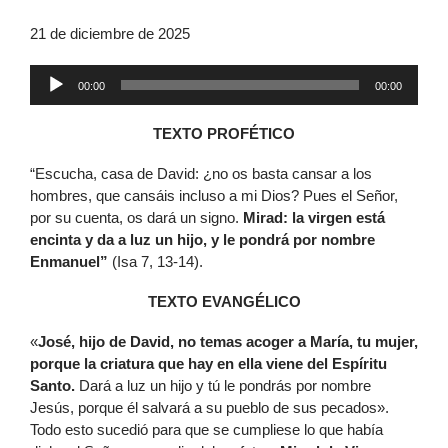
21 de diciembre de 2025
Reproductor
00:00
00:00
de
audio
TEXTO PROFÉTICO
“Escucha, casa de David: ¿no os basta cansar a los
hombres, que cansáis incluso a mi Dios? Pues el Señor,
por su cuenta, os dará un signo.
Mirad: la virgen está
encinta y da a luz un hijo, y le pondrá por nombre
Enmanuel”
(Isa 7, 13-14).
TEXTO EVANGÉLICO
«
José, hijo de David, no temas acoger a María, tu mujer,
porque la criatura que hay en ella viene del Espíritu
Santo.
Dará a luz un hijo y tú le pondrás por nombre
Jesús, porque él salvará a su pueblo de sus pecados».
Todo esto sucedió para que se cumpliese lo que había