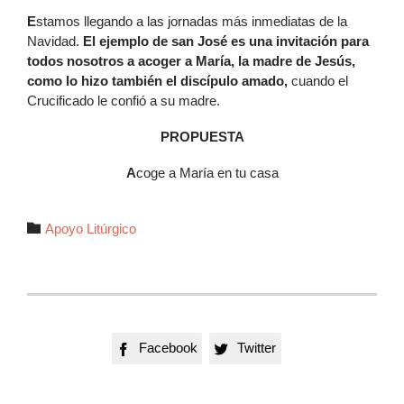
E
stamos llegando a las jornadas más inmediatas de la
Navidad.
El ejemplo de san José es una invitación para
todos nosotros a acoger a María, la madre de Jesús,
como lo hizo también el discípulo amado,
cuando el
Crucificado le confió a su madre.
PROPUESTA
A
coge a María en tu casa
Autor

Apoyo Litúrgico
Facebook
Twitter

