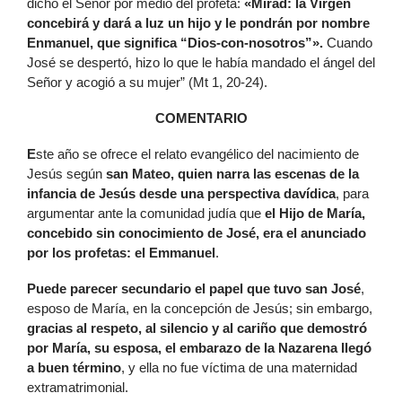
dicho el Señor por medio del profeta:
«Mirad: la Virgen
concebirá y dará a luz un hijo y le pondrán por nombre
Enmanuel, que significa “Dios-con-nosotros”».
Cuando
José se despertó, hizo lo que le había mandado el ángel del
Señor y acogió a su mujer” (Mt 1, 20-24).
COMENTARIO
E
ste año se ofrece el relato evangélico del nacimiento de
Jesús según
san Mateo, quien narra las escenas de la
infancia de Jesús desde una perspectiva davídica
, para
argumentar ante la comunidad judía que
el Hijo de María,
concebido sin conocimiento de José, era el anunciado
por los profetas: el Emmanuel
.
P
uede parecer secundario el papel que tuvo san José
,
esposo de María, en la concepción de Jesús; sin embargo,
gracias al respeto, al silencio y al cariño que demostró
por María, su esposa, el embarazo de la Nazarena llegó
a buen término
, y ella no fue víctima de una maternidad
extramatrimonial.