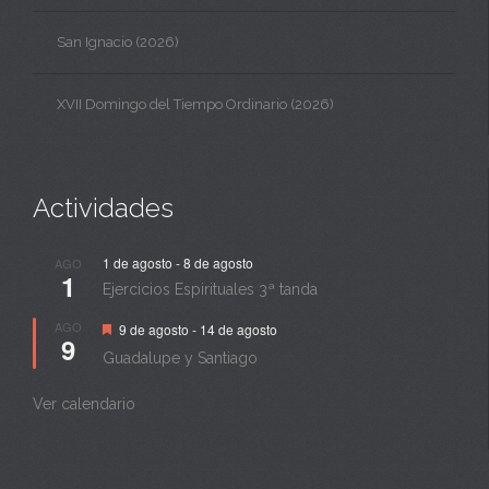
San Ignacio (2026)
XVII Domingo del Tiempo Ordinario (2026)
Actividades
1 de agosto
-
8 de agosto
AGO
1
Ejercicios Espirituales 3ª tanda
Destacado
AGO
9 de agosto
-
14 de agosto
9
Guadalupe y Santiago
Ver calendario