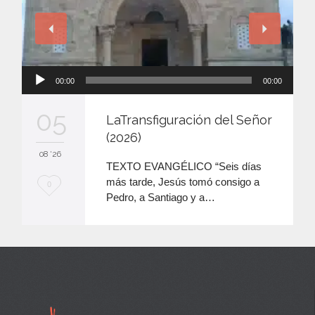
Reproductor
00:00
00:00
de
audio
05
LaTransfiguración del Señor
(2026)
08 '26
TEXTO EVANGÉLICO “Seis días
más tarde, Jesús tomó consigo a
M
0
Pedro, a Santiago y a…
e
e
n
c
a