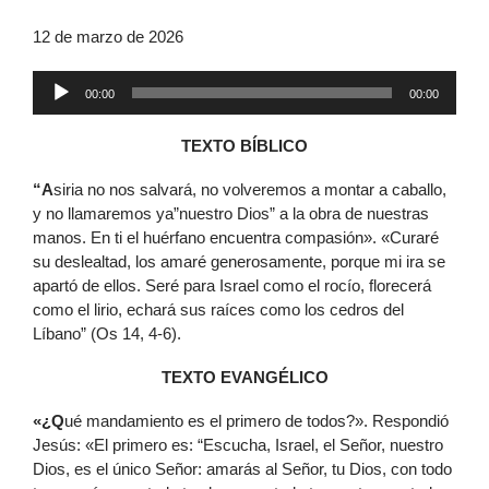
12 de marzo de 2026
Reproductor
00:00
00:00
de
audio
TEXTO BÍBLICO
“A
siria no nos salvará, no volveremos a montar a caballo,
y no llamaremos ya”nuestro Dios” a la obra de nuestras
manos. En ti el huérfano encuentra compasión». «Curaré
su deslealtad, los amaré generosamente, porque mi ira se
apartó de ellos. Seré para Israel como el rocío, florecerá
como el lirio, echará sus raíces como los cedros del
Líbano” (Os 14, 4-6).
TEXTO EVANGÉLICO
«¿Q
ué mandamiento es el primero de todos?». Respondió
Jesús: «El primero es: “Escucha, Israel, el Señor, nuestro
Dios, es el único Señor: amarás al Señor, tu Dios, con todo