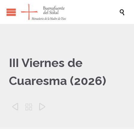

III Viernes de
Cuaresma (2026)


