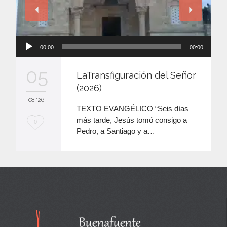
Reproductor
00:00
00:00
de
audio
05
LaTransfiguración del Señor
(2026)
08 '26
TEXTO EVANGÉLICO “Seis días
más tarde, Jesús tomó consigo a
M
0
Pedro, a Santiago y a…
e
e
n
c
a
n