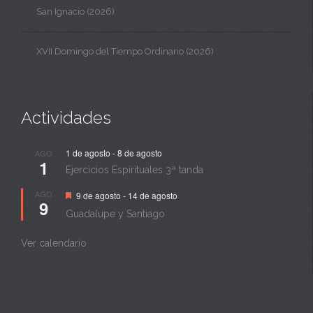
San Ignacio (2026)
XVII Domingo del Tiempo Ordinario (2026)
Actividades
1 de agosto
-
8 de agosto
AGO
1
Ejercicios Espirituales 3ª tanda
Destacado
AGO
9 de agosto
-
14 de agosto
9
Guadalupe y Santiago
Ver calendario