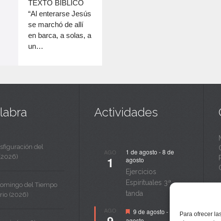
c
TEXTO BÍBLICO
disminuir
“Al enterarse Jesús
a
el
se marchó de allí
volumen.
n
en barca, a solas, a
un…
t
a
labra
Actividades
sfiguración del
1 de agosto
-
8 de
AGO
(2026)
1
agosto
Ejercicios
Espirituales 3ª
Domingo del Tiempo
tanda
rio (2026)
Destacado
AGO
9 de agosto
-
14 de
Para ofrecer la
9
agosto