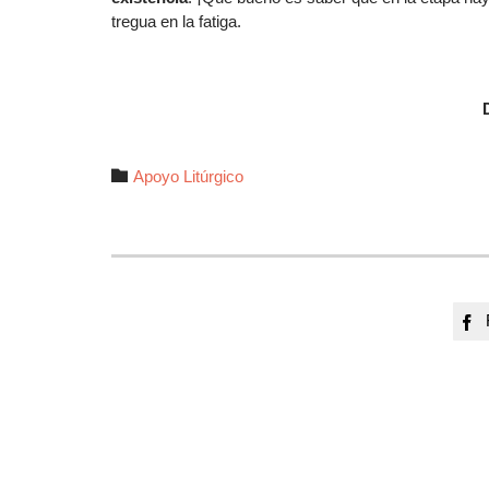
tregua en la fatiga.
Autor

Apoyo Litúrgico
