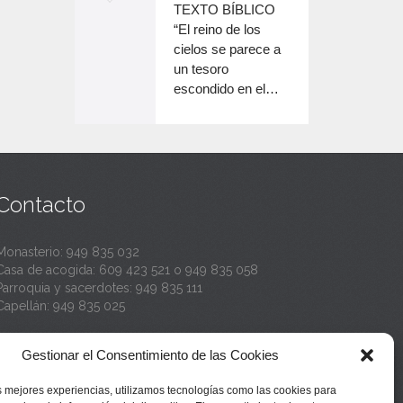
o
TEXTO BÍBLICO
e
n
disminuir
“El reino de los
el
e
cielos se parece a
c
volumen.
un tesoro
n
a
escondido en el…
c
n
a
t
n
a
t
Contacto
a
Monasterio:
949 835 032
Casa de acogida:
609 423 521
o
949 835 058
Parroquia y sacerdotes:
949 835 111
Capellán:
949 835 025
Monasterio:
monasterio@buenafuente.org
Gestionar el Consentimiento de las Cookies
Información:
informacion@buenafuente.org
Casa de acogida:
acogida@buenafuente.org
s mejores experiencias, utilizamos tecnologías como las cookies para