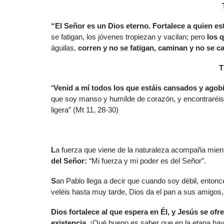
“El Señor es un Dios eterno. Fortalece a quien e
se fatigan, los jóvenes tropiezan y vacilan; pero
los 
águilas,
corren y no se fatigan, caminan y no se c
T
“
Venid a mí todos los que estáis cansados y agobi
que soy manso y humilde de corazón, y encontraréis
ligera” (Mt 11, 28-30)
L
a fuerza que viene de la naturaleza acompaña mien
del Señor:
“Mi fuerza y mi poder es del Señor”.
S
an Pablo llega a decir que cuando soy débil, entonce
veléis hasta muy tarde, Dios da el pan a sus amigos
D
ios fortalece al que espera en Él, y Jesús se ofr
existencia
. ¡Qué bueno es saber que en la etapa h