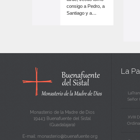
e
volumen.
consigo a Pedro, a
n
Santiago y a…
e
c
n
a
c
n
a
t
n
a
t
La Pa
a
LaTran
Señor 
Monasterio de la Madre de Dios
XVIII 
19443 Buenafuente del Sistal
Ordina
(Guadalajara)
E-mail:
monasterio@buenafuente.org