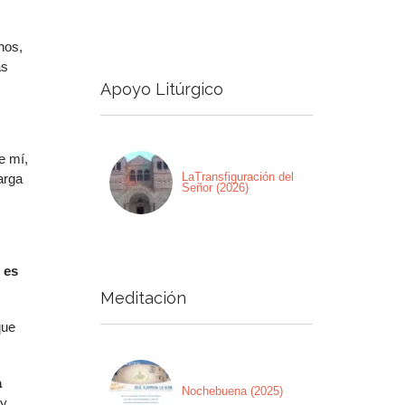
a
hos,
a/abajo
as
Apoyo Litúrgico
ntar
nuir
e mí,
men.
LaTransfiguración del
arga
Señor (2026)
 es
Meditación
que
a
Nochebuena (2025)
 y