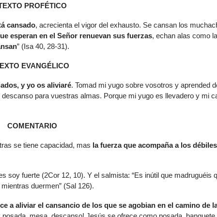
TEXTO PROFÉTICO
de
flech
stá cansado
, acrecienta el vigor del exhausto. Se cansan los muchac
arrib
que esperan en el Señor renuevan sus fuerzas
, echan alas como l
para
ansan
” (Isa 40, 28-31).
aume
o
EXTO EVANGÉLICO
dismi
el
ados, y yo os aliviaré
. Tomad mi yugo sobre vosotros y aprended d
volu
 descanso para vuestras almas. Porque mi yugo es llevadero y mi c
COMENTARIO
tras se tiene capacidad, mas
la fuerza que acompaña a los débiles
s soy fuerte (2Cor 12, 10). Y el salmista: “Es inútil que madruguéis 
, mientras duermen” (Sal 126).
ece a aliviar el cansancio de los que se agobian en el camino de l
ay posada, mesa, descanso! Jesús se ofrece como posada, banquete