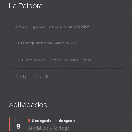
La Palabra
XIX Domingo del Tiempo Ordinario (2026)
LaTransfiguración del Señor (2026)
XVIII Domingo del Tiempo Ordinario (2026)
San Ignacio (2026)
Actividades
Destacado
AGO
9 de agosto
-
14 de agosto
9
Guadalupe y Santiago