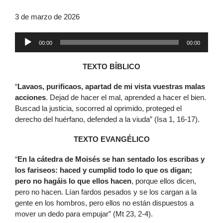
3 de marzo de 2026
Reproductor
00:00
00:00
de
audio
TEXTO BÍBLICO
“
Lavaos, purificaos, apartad de mi vista vuestras malas
acciones
. Dejad de hacer el mal, aprended a hacer el bien.
Buscad la justicia, socorred al oprimido, proteged el
derecho del huérfano, defended a la viuda” (Isa 1, 16-17).
TEXTO EVANGÉLICO
“
En la cátedra de Moisés se han sentado los escribas y
los fariseos: haced y cumplid todo lo que os digan;
pero no hagáis lo que ellos hacen
, porque ellos dicen,
pero no hacen. Lían fardos pesados y se los cargan a la
gente en los hombros, pero ellos no están dispuestos a
mover un dedo para empujar” (Mt 23, 2-4).