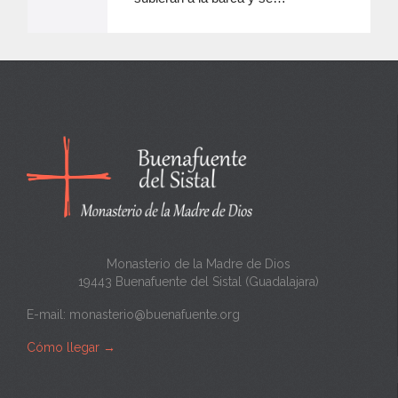
e
e
n
c
a
n
t
a
Monasterio de la Madre de Dios
19443 Buenafuente del Sistal (Guadalajara)
E-mail:
monasterio@buenafuente.org
Cómo llegar
→