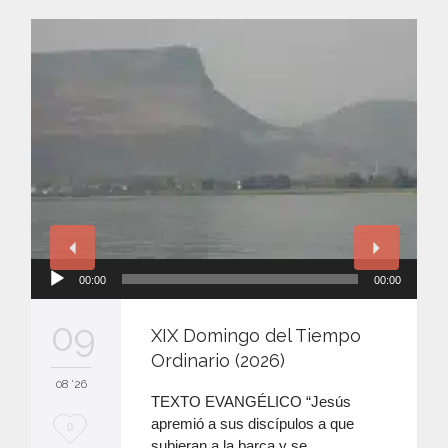
Reproductor
00:00
00:00
de
audio
09
XIX Domingo del Tiempo
Ordinario (2026)
08 '26
TEXTO EVANGÉLICO “Jesús
apremió a sus discípulos a que
M
0
subieran a la barca y se…