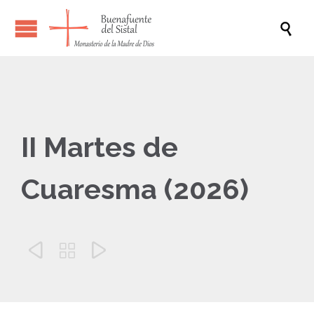

II Martes de
Cuaresma (2026)


