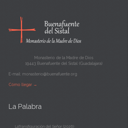
c
a
n
t
a
Monasterio de la Madre de Dios
19443 Buenafuente del Sistal (Guadalajara)
E-mail:
monasterio@buenafuente.org
Cómo llegar
→
La Palabra
LaTransfiguración del Señor (2026)