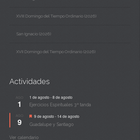
XVIII Domingo del Tiempo Ordinario (2026)
San Ignacio (2026)
XVII Domingo del Tiempo Ordinario (2026)
Actividades
1 de agosto
-
8 de agosto
AGO
1
Ejercicios Espirituales 3ª tanda
Destacado
AGO
9 de agosto
-
14 de agosto
9
Guadalupe y Santiago
Ver calendario