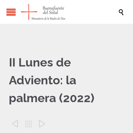

II Lunes de
Adviento: la
palmera (2022)


