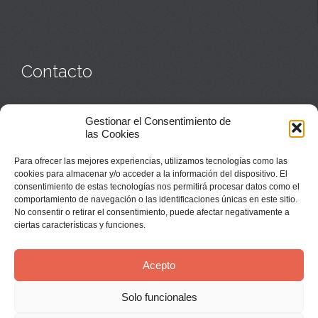
Contacto
Monasterio:
949 835 032
Gestionar el Consentimiento de
Casa de acogida:
609 423 521
o
949 835 058
las Cookies
Parroquia y sacerdotes:
949 835 111
Capellán:
949 835 025
Para ofrecer las mejores experiencias, utilizamos tecnologías como las
Monasterio:
monasterio@buenafuente.org
cookies para almacenar y/o acceder a la información del dispositivo. El
Información:
informacion@buenafuente.org
consentimiento de estas tecnologías nos permitirá procesar datos como el
Casa de acogida:
acogida@buenafuente.org
comportamiento de navegación o las identificaciones únicas en este sitio.
Ángel Moreno:
angel@buenafuente.org
No consentir o retirar el consentimiento, puede afectar negativamente a
ciertas características y funciones.
Acepto
Solo funcionales
© Buenafuente del Sistal 2025 |
Aviso Legal