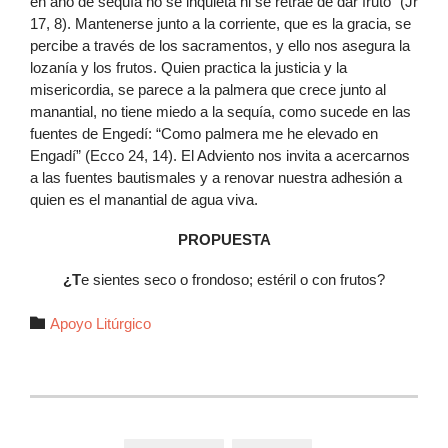
en año de sequía no se inquieta ni se retrae de dar fruto” (Jr
17, 8). Mantenerse junto a la corriente, que es la gracia, se
percibe a través de los sacramentos, y ello nos asegura la
lozanía y los frutos. Quien practica la justicia y la
misericordia, se parece a la palmera que crece junto al
manantial, no tiene miedo a la sequía, como sucede en las
fuentes de Engedí: “Como palmera me he elevado en
Engadí” (Ecco 24, 14). El Adviento nos invita a acercarnos
a las fuentes bautismales y a renovar nuestra adhesión a
quien es el manantial de agua viva.
PROPUESTA
¿T
e sientes seco o frondoso; estéril o con frutos?
Autor

Apoyo Litúrgico