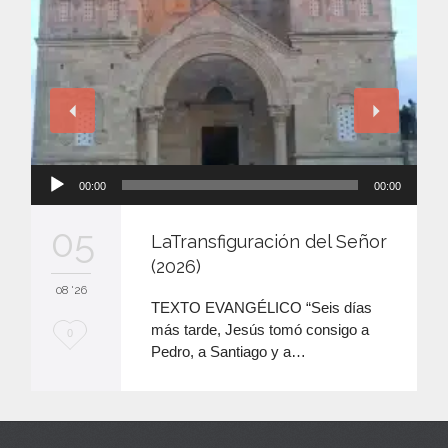
Reproductor
00:00
00:00
de
audio
05
LaTransfiguración del Señor
(2026)
08 '26
TEXTO EVANGÉLICO “Seis días
más tarde, Jesús tomó consigo a
M
0
Pedro, a Santiago y a…
e
e
n