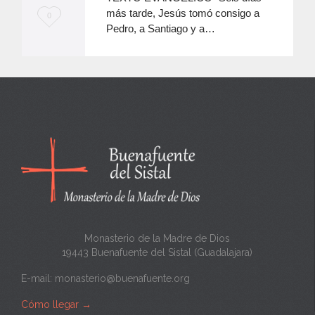
más tarde, Jesús tomó consigo a
M
0
Pedro, a Santiago y a…
e
e
n
c
a
n
t
a
Monasterio de la Madre de Dios
19443 Buenafuente del Sistal (Guadalajara)
E-mail:
monasterio@buenafuente.org
Cómo llegar
→