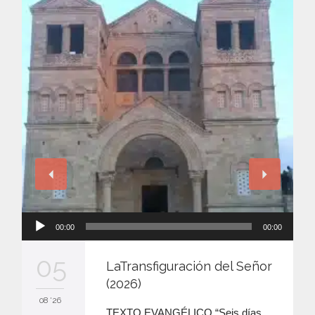
Reproductor
00:00
00:00
de
audio
05
LaTransfiguración del Señor
(2026)
08 '26
TEXTO EVANGÉLICO “Seis días