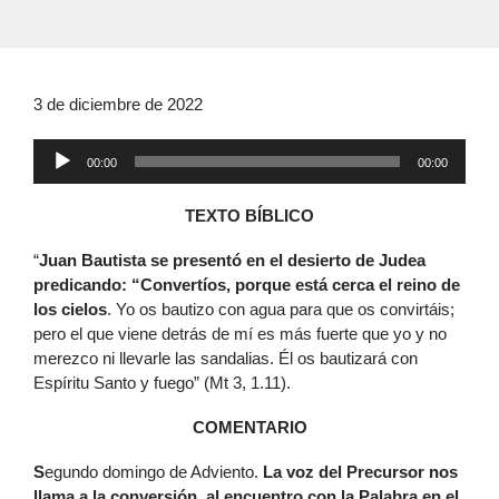
3 de diciembre de 2022
Reproductor
00:00
00:00
de
audio
TEXTO BÍBLICO
“
Juan Bautista se presentó en el desierto de Judea
predicando: “Convertíos, porque está cerca el reino de
los cielos
. Yo os bautizo con agua para que os convirtáis;
pero el que viene detrás de mí es más fuerte que yo y no
merezco ni llevarle las sandalias. Él os bautizará con
Espíritu Santo y fuego” (Mt 3, 1.11).
COMENTARIO
S
egundo domingo de Adviento.
La voz del Precursor nos
llama a la conversión, al encuentro con la Palabra en el