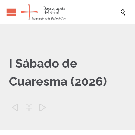

I Sábado de
Cuaresma (2026)


