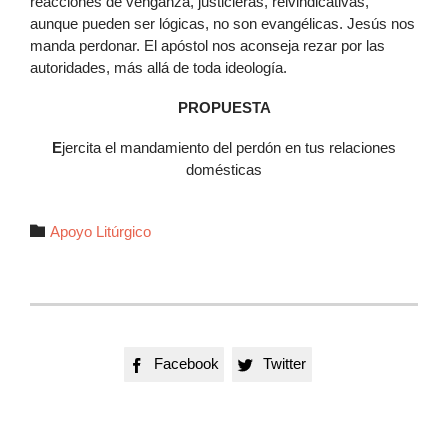
reacciones de venganza, justicieras, reivindicativas,
aunque pueden ser lógicas, no son evangélicas. Jesús nos
manda perdonar. El apóstol nos aconseja rezar por las
autoridades, más allá de toda ideología.
PROPUESTA
E
jercita el mandamiento del perdón en tus relaciones
domésticas
Autor

Apoyo Litúrgico
Facebook
Twitter

