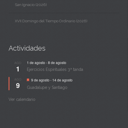
San Ignacio (2026)
XVII Domingo del Tiempo Ordinario (2026)
Actividades
1 de agosto
-
8 de agosto
AGO
1
Ejercicios Espirituales 3ª tanda
Destacado
AGO
9 de agosto
-
14 de agosto
9
Guadalupe y Santiago
Ver calendario