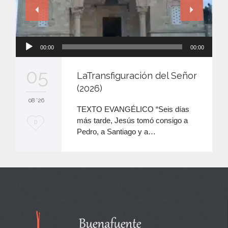
Reproductor
00:00
00:00
de
audio
05
LaTransfiguración del Señor
(2026)
08 '26
TEXTO EVANGÉLICO “Seis días
más tarde, Jesús tomó consigo a
M
0
Pedro, a Santiago y a…
e
e
n
c
a
n