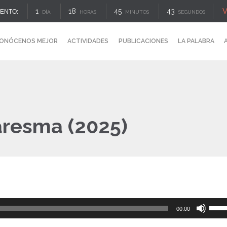
V
1
18
45
42
ENTO:
DÍA
HORAS
MINUTOS
SEGUNDOS
ONÓCENOS MEJOR
ACTIVIDADES
PUBLICACIONES
LA PALABRA
aresma (2025)
Reproductor
Utiliz
00:00
de
las
audio
tecla