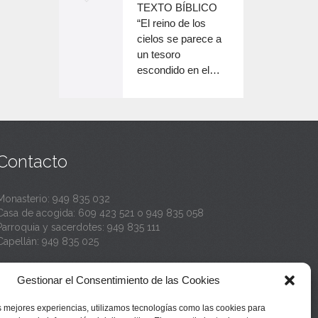
o
TEXTO BÍBLICO
e
n
disminuir
“El reino de los
el
e
cielos se parece a
c
volumen.
un tesoro
n
a
escondido en el…
c
n
a
t
n
a
t
Contacto
a
Monasterio:
949 835 032
Casa de acogida:
609 423 521
o
949 835 058
Parroquia y sacerdotes:
949 835 111
Capellán:
949 835 025
Monasterio:
monasterio@buenafuente.org
Gestionar el Consentimiento de las Cookies
Información:
informacion@buenafuente.org
Casa de acogida:
acogida@buenafuente.org
s mejores experiencias, utilizamos tecnologías como las cookies para