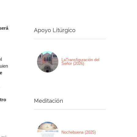
a
a/abajo
será
Apoyo Litúrgico
ntar
nuir
l
men.
LaTransfiguración del
Señor (2026)
uien
e
tro
Meditación
Nochebuena (2025)