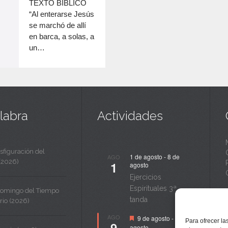
c
TEXTO BÍBLICO
disminuir
“Al enterarse Jesús
a
el
se marchó de allí
volumen.
n
en barca, a solas, a
un…
t
a
labra
Actividades
sfiguración del
1 de agosto
-
8 de
AGO
(2026)
1
agosto
Ejercicios
Espirituales 3ª
Domingo del Tiempo
tanda
rio (2026)
Destacado
AGO
9 de agosto
-
14 de
Para ofrecer la
9
agosto