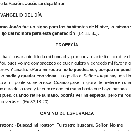
de la Pasión: Jesús se deja Mirar
de
flech
VANGELIO DEL DÍA
arrib
para
mo Jonás fue un signo para los habitantes de Nínive, lo mismo 
aume
 Hijo del hombre para esta generación
” (Lc 11, 30).
o
dismi
PROFECÍA
el
o haré pasar ante ti toda mi bondad y pronunciaré ante ti el nombre de
volu
or, pues yo me compadezco de quien quiero y concedo mi favor a q
ero». Y añadió: «
Pero mi rostro no lo puedes ver, porque no pued
rlo nadie y quedar con vida»
. Luego dijo el Señor: «Aquí hay un sitio
to a mí; ponte sobre la roca. Cuando pase mi gloria, te meteré en una
didura de la roca y te cubriré con mi mano hasta que haya pasado.
spués,
cuando retire la mano, podrás ver mi espalda, pero mi ros
lo verás
».” (Ex 33,18-23).
CAMINO DE ESPERANZA
razón: «Buscad mi rostro
».
Tu rostro buscaré, Señor. No me