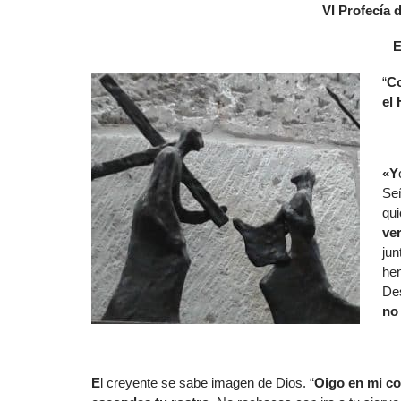
VI Profecía 
E
“
Co
el
«Y
Señ
qui
ve
jun
hen
De
no 
E
l creyente se sabe imagen de Dios. “
Oigo en mi co