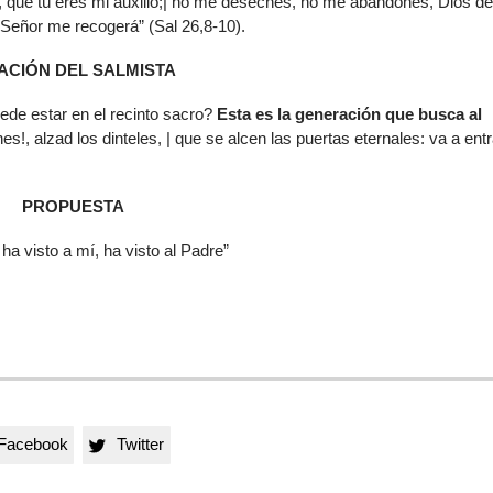
o, que tú eres mi auxilio;| no me deseches, no me abandones, Dios d
Señor me recogerá” (Sal 26,8-10).
ACIÓN DEL SALMISTA
ede estar en el recinto sacro?
Esta es la generación que busca al
nes!, alzad los dinteles, | que se alcen las puertas eternales: va a entr
PROPUESTA
ha visto a mí, ha visto al Padre”
Facebook
Twitter
