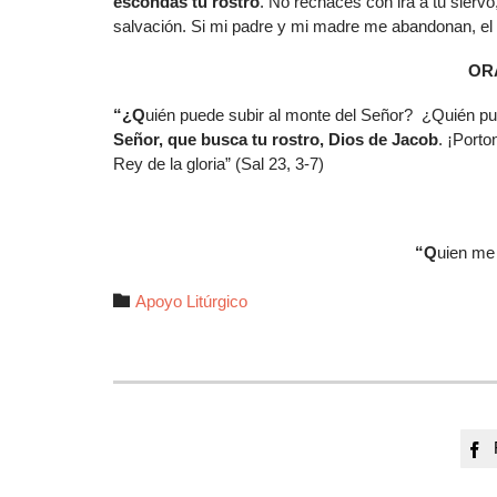
escondas tu rostro
. No rechaces con ira a tu sierv
salvación. Si mi padre y mi madre me abandonan, el 
OR
“¿Q
uién puede subir al monte del Señor? ¿Quién pu
Señor, que busca tu rostro, Dios de Jacob
. ¡Porto
Rey de la gloria” (Sal 23, 3-7)
“Q
uien me 
Autor

Apoyo Litúrgico
