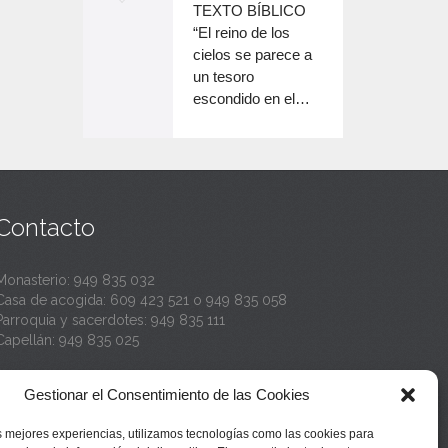
o
TEXTO BÍBLICO
e
n
disminuir
“El reino de los
el
e
cielos se parece a
c
volumen.
un tesoro
n
a
escondido en el…
c
n
a
t
n
a
t
Contacto
a
Monasterio:
949 835 032
Casa de acogida:
609 423 521
o
949 835 058
Parroquia y sacerdotes:
949 835 111
Capellán:
949 835 025
Monasterio:
monasterio@buenafuente.org
Gestionar el Consentimiento de las Cookies
Información:
informacion@buenafuente.org
Casa de acogida:
acogida@buenafuente.org
s mejores experiencias, utilizamos tecnologías como las cookies para