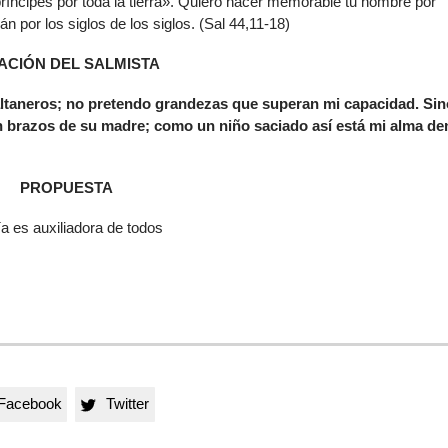
ríncipes por toda la tierra». Quiero hacer memorable tu nombre por
n por los siglos de los siglos. (Sal 44,11-18)
ACIÓN DEL SALMISTA
altaneros; no pretendo grandezas que superan mi capacidad. Sin
 brazos de su madre; como un niño saciado así está mi alma de
PROPUESTA
ía es auxiliadora de todos
Facebook
Twitter
