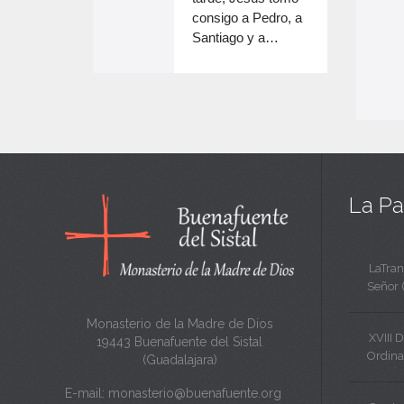
e
volumen.
consigo a Pedro, a
n
Santiago y a…
e
c
n
a
c
n
a
t
n
a
t
La Pa
a
LaTran
Señor 
Monasterio de la Madre de Dios
XVIII 
19443 Buenafuente del Sistal
Ordina
(Guadalajara)
E-mail:
monasterio@buenafuente.org