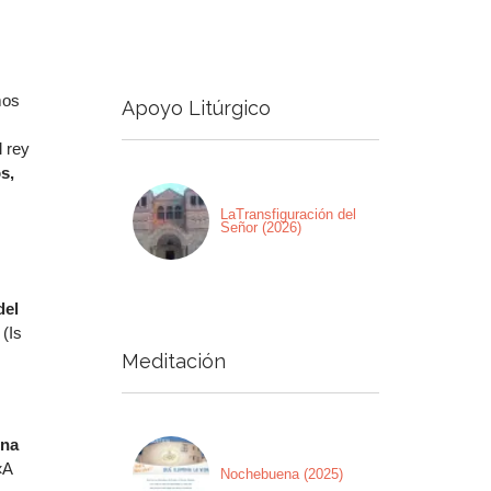
a
a/abajo
mos
Apoyo Litúrgico
ntar
l rey
nuir
s,
men.
LaTransfiguración del
Señor (2026)
del
 (Is
Meditación
ina
«A
Nochebuena (2025)