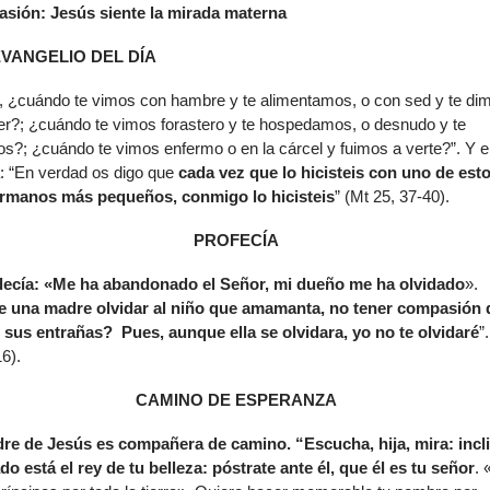
Pasión: Jesús siente la mirada materna
de
flech
VANGELIO DEL DÍA
arrib
para
, ¿cuándo te vimos con hambre y te alimentamos, o con sed y te di
aume
er?; ¿cuándo te vimos forastero y te hospedamos, o desnudo y te
o
s?; ¿cuándo te vimos enfermo o en la cárcel y fuimos a verte?”. Y e
dismi
á: “En verdad os digo que
cada vez que lo hicisteis con uno de esto
el
rmanos más pequeños, conmigo lo hicisteis
” (Mt 25, 37-40).
volu
PROFECÍA
decía: «Me ha abandonado el Señor, mi dueño me ha olvidado
».
 una madre olvidar al niño que amamanta, no tener compasión 
e sus entrañas? Pues, aunque ella se olvidara, yo no te olvidaré
”.
6).
CAMINO DE ESPERANZA
re de Jesús es compañera de camino. “Escucha, hija, mira: incl
do está el rey de tu belleza: póstrate ante él, que él es tu señor
. 