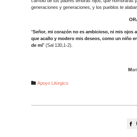
cambio de tus padres tendrás hijos, que nombrarás p
generaciones y generaciones, y los pueblos te alabará
OR
“
Señor, mi corazón no es ambicioso, ni mis ojos 
que acallo y modero mis deseos, como un niño en
de mí
” (Sal 130,1-2).
M
ar
Autor

Apoyo Litúrgico
