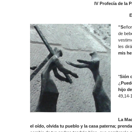
IV Profecía de la 
E
“S
eñor
de beb
vestimo
les dir
mis he
“
Sión 
¿
Puede
hijo d
49,14-1
La Mad
el oído, olvida tu pueblo y la casa paterna; prenda