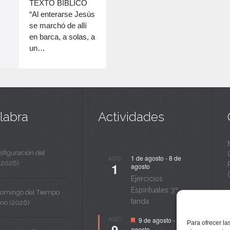
c
TEXTO BÍBLICO
disminuir
“Al enterarse Jesús
a
el
se marchó de allí
volumen.
n
en barca, a solas, a
un…
t
a
labra
Actividades
sfiguración del
1 de agosto
-
8 de
AGO
(2026)
1
agosto
Ejercicios
Espirituales 3ª
Domingo del Tiempo
tanda
rio (2026)
Destacado
AGO
9 de agosto
-
14 de
Para ofrecer la
9
agosto