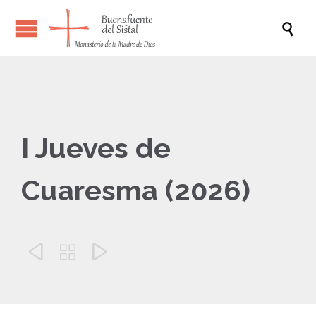

I Jueves de
Cuaresma (2026)


