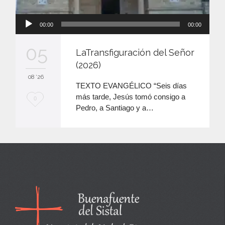
Reproductor
00:00
00:00
de
audio
05
LaTransfiguración del Señor
(2026)
08 '26
TEXTO EVANGÉLICO “Seis días
más tarde, Jesús tomó consigo a
M
0
Pedro, a Santiago y a…
e
e
n
c
a
n
t