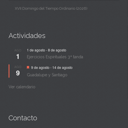
XVII Domingo del Tiempo Ordinario (2026)
Actividades
1 de agosto
-
8 de agosto
AGO
1
Ejercicios Espirituales 3ª tanda
Destacado
AGO
9 de agosto
-
14 de agosto
9
Guadalupe y Santiago
Ver calendario
Contacto