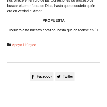
nos ofrece en el libro de las Confesiones su proceso de
buscar el amor fuera de Dios, hasta que descubrió quién
era en verdad el Amor.
PROPUESTA
I
nquieto está nuestro corazón, hasta que descanse en Él
Autor

Apoyo Litúrgico
Facebook
Twitter

