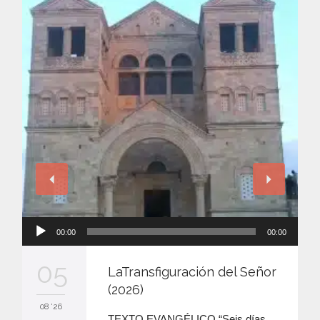
Reproductor
00:00
00:00
de
audio
05
LaTransfiguración del Señor
(2026)
08 '26
TEXTO EVANGÉLICO “Seis días