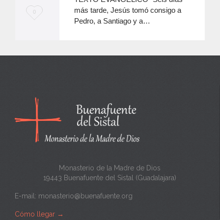
más tarde, Jesús tomó consigo a
M
0
Pedro, a Santiago y a…
e
e
n
c
a
n
t
a
Monasterio de la Madre de Dios
19443 Buenafuente del Sistal (Guadalajara)
E-mail:
monasterio@buenafuente.org
Cómo llegar
→