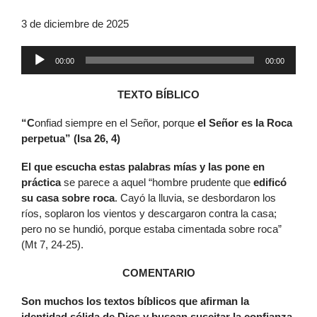
3 de diciembre de 2025
Reproductor
00:00
00:00
de
audio
TEXTO BÍBLICO
“C
onfiad siempre en el Señor, porque
el Señor es la Roca
perpetua” (Isa 26, 4)
E
l que escucha estas palabras mías y las pone en
práctica
se parece a aquel “hombre prudente que
edificó
su casa sobre roca
. Cayó la lluvia, se desbordaron los
ríos, soplaron los vientos y descargaron contra la casa;
pero no se hundió, porque estaba cimentada sobre roca”
(Mt 7, 24-25).
COMENTARIO
S
on muchos los textos bíblicos que afirman la
identidad sólida de Dios y buscan suscitar la confianza