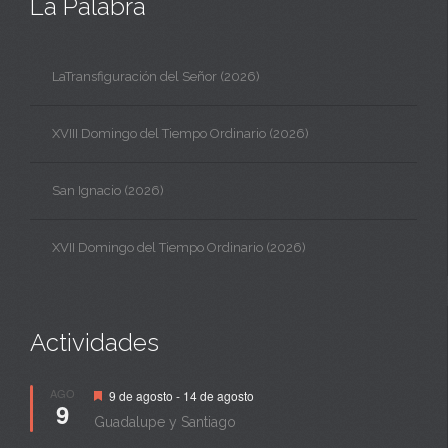
La Palabra
LaTransfiguración del Señor (2026)
XVIII Domingo del Tiempo Ordinario (2026)
San Ignacio (2026)
XVII Domingo del Tiempo Ordinario (2026)
Actividades
Destacado
AGO
9 de agosto
-
14 de agosto
9
Guadalupe y Santiago