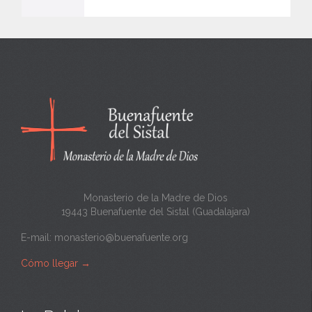
e
n
c
a
n
t
a
Monasterio de la Madre de Dios
19443 Buenafuente del Sistal (Guadalajara)
E-mail:
monasterio@buenafuente.org
Cómo llegar
→