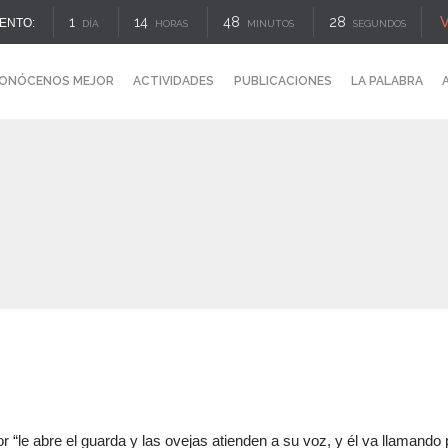
V
1
14
48
27
ENTO:
DÍA
HORAS
MINUTOS
SEGUNDOS
ONÓCENOS MEJOR
ACTIVIDADES
PUBLICACIONES
LA PALABRA
or “le abre el guarda y las ovejas atienden a su voz, y él va llamando 