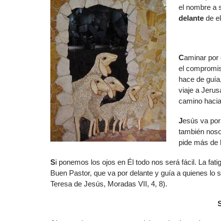
el nombre a 
delante
de e
C
aminar por 
el compromis
hace de guía
viaje a Jerus
camino hacia 
J
esús va por
también noso
pide más de l
S
i ponemos los ojos en Él todo nos será fácil. La fa
Buen Pastor, que va por delante y guía a quienes lo 
Teresa de Jesús, Moradas VII, 4, 8).