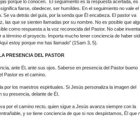
vejas porque lo conocen. El seguimiento es la respuesta acertada, es
ignifica fiarse, obedecer, ser humildes. En el seguimiento no vale el
. Se va detrás del guía, por la senda que Él encabeza. El pastor va
oz, las que se sienten llamadas por su nombre. No es posible que alg
sible como respuesta a la voz reconocida del Pastor. No cabe invent
ar a término el proyecto. Importa mucho tener conciencia de haber si
“Aquí estoy porque me has llamado” (1Sam 3, 5).
 LA PRESENCIA DEL PASTOR
ncia, ante Él, ante sus ojos. Saberse en presencia del Pastor bueno
el Pastor es el camino.
a por los maestros espirituales. Si Jesús personaliza la imagen del
n su presencia, delante de Él.
 va por el camino recto, quien sigue a Jesús avanza siempre con la
entrañable, y se tiene conciencia de que si nos despistamos, Él que 