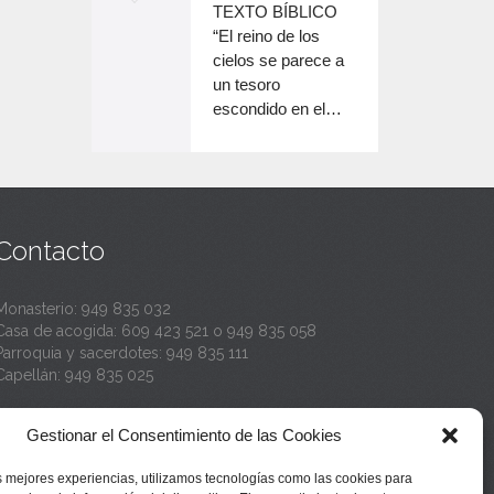
o
TEXTO BÍBLICO
e
n
disminuir
“El reino de los
el
e
cielos se parece a
c
volumen.
un tesoro
n
a
escondido en el…
c
n
a
t
n
a
t
Contacto
a
Monasterio:
949 835 032
Casa de acogida:
609 423 521
o
949 835 058
Parroquia y sacerdotes:
949 835 111
Capellán:
949 835 025
Monasterio:
monasterio@buenafuente.org
Gestionar el Consentimiento de las Cookies
Información:
informacion@buenafuente.org
Casa de acogida:
acogida@buenafuente.org
s mejores experiencias, utilizamos tecnologías como las cookies para