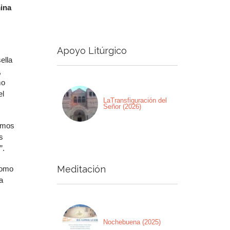
ina
Apoyo Litúrgico
ella
,
mo
el
LaTransfiguración del
Señor (2026)
temos
s
”.
Meditación
como
a
Nochebuena (2025)