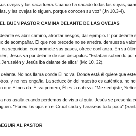
sus ovejas y las saca fuera. Cuando ha sacado todas las suyas,
cam
llas, y las ovejas lo siguen, porque conocen su voz” (Jn 10,3-4).
EL BUEN PASTOR CAMINA DELANTE DE LAS OVEJAS
delante es abrir camino, afrontar riesgos, dar ejemplo. Ir por delante s
o de acompañar. El que nos precede no se arredra, demuestra valor
, da seguridad, compromete sus pasos, ofrece confianza. En su últi
alén, Jesús va por delante de sus discípulos: “Estaban subiendo por 
Jerusalén y Jesús iba delante de ellos” (Mc 10, 32).
 delante. No nos llama donde Él no va. Donde está él quiere que es
tros, y no nos engaña. La seducción del maestro es auténtica, no no
o que Él nos da. Él va primero, Él es la cabeza. “Me sedujiste, Señor
tiga nos asalta cuando perdemos de vista al guía. Jesús se presenta 
siguen. “Poned los ojos en el Crucificado y haráseos todo poco” (Sant
SEGUIR AL PASTOR