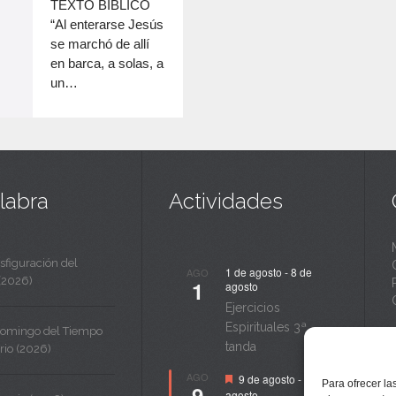
c
TEXTO BÍBLICO
disminuir
“Al enterarse Jesús
a
el
se marchó de allí
volumen.
n
en barca, a solas, a
un…
t
a
labra
Actividades
sfiguración del
1 de agosto
-
8 de
AGO
(2026)
1
agosto
Ejercicios
Espirituales 3ª
Domingo del Tiempo
tanda
rio (2026)
Destacado
AGO
9 de agosto
-
14 de
Para ofrecer la
9
agosto