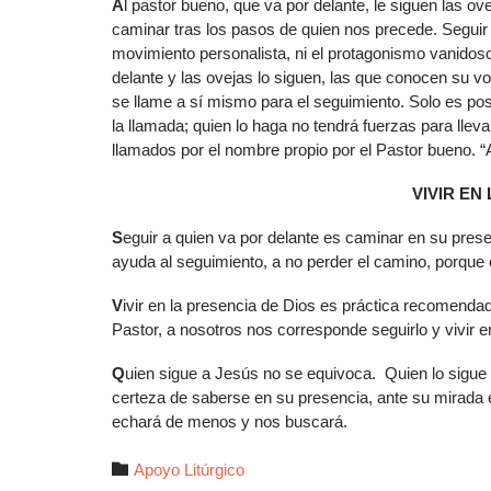
A
l pastor bueno, que va por delante, le siguen las o
caminar tras los pasos de quien nos precede. Seguir s
movimiento personalista, ni el protagonismo vanidoso
delante y las ovejas lo siguen, las que conocen su v
se llame a sí mismo para el seguimiento. Solo es po
la llamada; quien lo haga no tendrá fuerzas para llev
llamados por el nombre propio por el Pastor bueno. 
VIVIR EN
S
eguir a quien va por delante es caminar en su prese
ayuda al seguimiento, a no perder el camino, porque 
V
ivir en la presencia de Dios es práctica recomendad
Pastor, a nosotros nos corresponde seguirlo y vivir e
Q
uien sigue a Jesús no se equivoca. Quien lo sigue
certeza de saberse en su presencia, ante su mirada 
echará de menos y nos buscará.
Autor

Apoyo Litúrgico