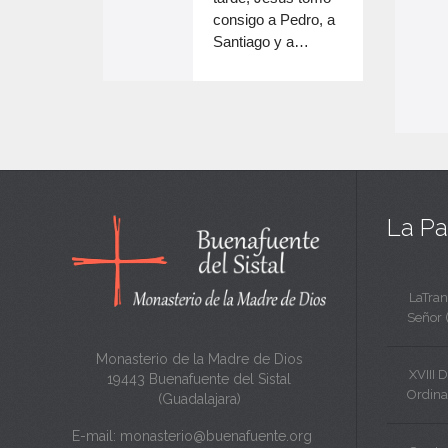
e
volumen.
consigo a Pedro, a
n
Santiago y a…
e
c
n
a
c
n
a
t
n
a
t
La Pa
a
LaTran
Señor 
Monasterio de la Madre de Dios
XVIII 
19443 Buenafuente del Sistal
Ordina
(Guadalajara)
E-mail:
monasterio@buenafuente.org