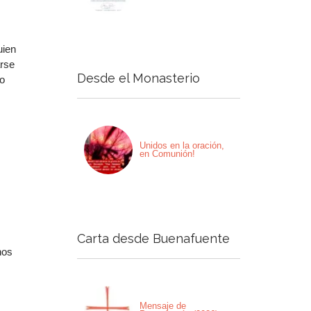
uien
arse
Desde el Monasterio
do
Unidos en la oración,
en Comunión!
Carta desde Buenafuente
nos
Mensaje de