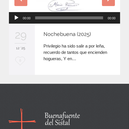
Reproductor
00:00
00:00
de
audio
29
Nochebuena (2025)
Privilegio ha sido salir a por leña,
12 '25
recuerdo de tantos que encienden
hogueras, Y en…
M
0
e
e
n
c
a
n
t