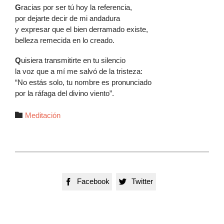
G
racias por ser tú hoy la referencia,
por dejarte decir de mi andadura
y expresar que el bien derramado existe,
belleza remecida en lo creado.
Q
uisiera transmitirte en tu silencio
la voz que a mí me salvó de la tristeza:
“No estás solo, tu nombre es pronunciado
por la ráfaga del divino viento”.
Autor

Meditación
Facebook
Twitter

