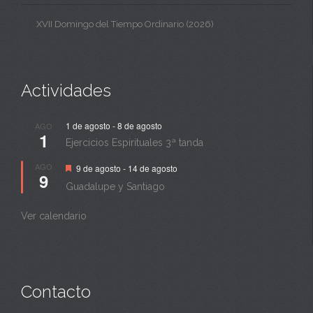
XVII Domingo del Tiempo Ordinario (2026)
Actividades
1 de agosto
-
8 de agosto
AGO
1
Ejercicios Espirituales 3ª tanda
Destacado
AGO
9 de agosto
-
14 de agosto
9
Guadalupe y Santiago
Ver calendario
Contacto