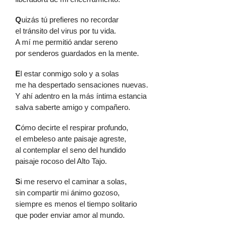
Q
uizás tú prefieres no recordar
el tránsito del virus por tu vida.
A mí me permitió andar sereno
por senderos guardados en la mente.
E
l estar conmigo solo y a solas
me ha despertado sensaciones nuevas.
Y ahí adentro en la más íntima estancia
salva saberte amigo y compañero.
C
ómo decirte el respirar profundo,
el embeleso ante paisaje agreste,
al contemplar el seno del hundido
paisaje rocoso del Alto Tajo.
S
i me reservo el caminar a solas,
sin compartir mi ánimo gozoso,
siempre es menos el tiempo solitario
que poder enviar amor al mundo.