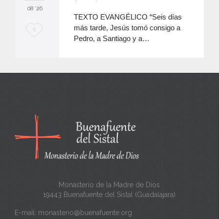
08 '26
TEXTO EVANGÉLICO “Seis días
más tarde, Jesús tomó consigo a
M
0
Pedro, a Santiago y a…
e
e
n
c
a
n
t
a
Monasterio de la Madre de Dios
19443 Buenafuente del Sistal (Guadalajara)
E-mail:
monasterio@buenafuente.org