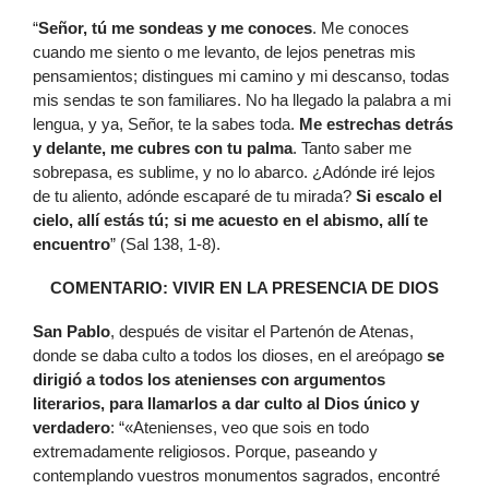
“
Señor, tú me sondeas y me conoces
. Me conoces
cuando me siento o me levanto, de lejos penetras mis
pensamientos; distingues mi camino y mi descanso, todas
mis sendas te son familiares. No ha llegado la palabra a mi
lengua, y ya, Señor, te la sabes toda.
Me estrechas detrás
y delante, me cubres con tu palma
. Tanto saber me
sobrepasa, es sublime, y no lo abarco. ¿Adónde iré lejos
de tu aliento, adónde escaparé de tu mirada?
Si escalo el
cielo, allí estás tú; si me acuesto en el abismo, allí te
encuentro
” (Sal 138, 1-8).
COMENTARIO: VIVIR EN LA PRESENCIA DE DIOS
San Pablo
, después de visitar el Partenón de Atenas,
donde se daba culto a todos los dioses, en el areópago
se
dirigió a todos los atenienses con argumentos
literarios, para llamarlos a dar culto al Dios único y
verdadero
: “«Atenienses, veo que sois en todo
extremadamente religiosos. Porque, paseando y
contemplando vuestros monumentos sagrados, encontré