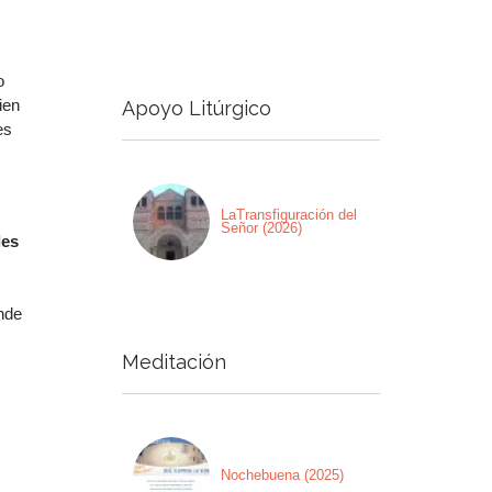
a
a/abajo
o
ien
Apoyo Litúrgico
ntar
es
nuir
men.
LaTransfiguración del
Señor (2026)
les
onde
Meditación
s
Nochebuena (2025)