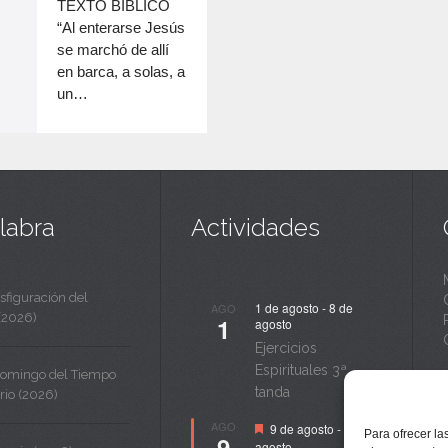
c
TEXTO BÍBLICO
disminuir
“Al enterarse Jesús
a
el
se marchó de allí
volumen.
n
en barca, a solas, a
un…
t
a
labra
Actividades
sfiguración del
1 de agosto
-
8 de
AGO
(2026)
1
agosto
Ejercicios
Espirituales 3ª
Domingo del Tiempo
tanda
rio (2026)
Destacado
AGO
9 de agosto
-
14 de
Para ofrecer la
9
agosto