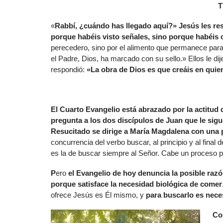
T
«
Rabbí, ¿cuándo has llegado aquí?» Jesús les re
porque habéis visto señales, sino porque habéis 
perecedero, sino por el alimento que permanece para 
el Padre, Dios, ha marcado con su sello.» Ellos le d
respondió:
«La obra de Dios es que creáis en quie
El Cuarto Evangelio está abrazado por la actitud 
pregunta a los dos discípulos de Juan que le sigu
Resucitado se dirige a María Magdalena con una
concurrencia del verbo buscar, al principio y al final
es la de buscar siempre al Señor. Cabe un proceso p
P
ero
el Evangelio de hoy denuncia la posible raz
porque satisface la necesidad biológica de comer
ofrece Jesús es Él mismo, y
para buscarlo es neces
Co