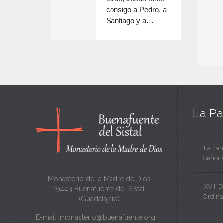
e
volumen.
consigo a Pedro, a
n
Santiago y a…
e
c
n
a
c
n
a
t
n
a
t
La Pa
a
LaTran
Señor 
Monasterio de la Madre de Dios
XVIII 
19443 Buenafuente del Sistal
Ordina
(Guadalajara)
E-mail:
monasterio@buenafuente.org