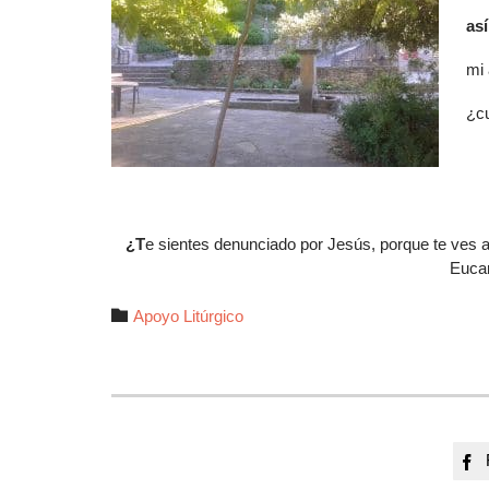
así
mi 
¿cu
¿T
e sientes denunciado por Jesús, porque te ves a
Eucar
Autor

Apoyo Litúrgico
