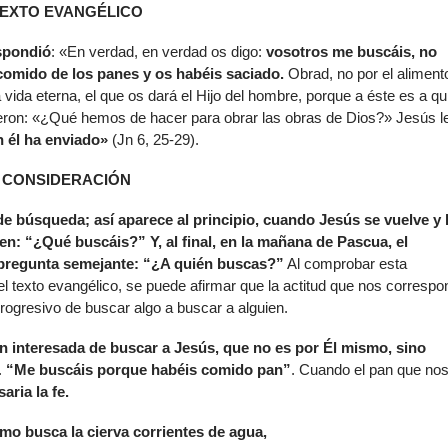
EXTO EVANGÉLICO
de
flech
spondió
: «En verdad, en verdad os digo:
vosotros me buscáis, no
arrib
comido de los panes y os habéis saciado.
Obrad, no por el aliment
para
vida eterna, el que os dará el Hijo del hombre, porque a éste es a qu
aume
ijeron: «¿Qué hemos de hacer para obrar las obras de Dios?» Jesús l
o
n él ha enviado»
(Jn 6, 25-29).
dismi
el
CONSIDERACIÓN
volu
de búsqueda; así aparece al principio, cuando Jesús se vuelve y 
en: “¿Qué buscáis?” Y, al final, en la mañana de Pascua, el
 pregunta semejante: “¿A quién buscas?”
Al comprobar esta
 del texto evangélico, se puede afirmar que la actitud que nos corresp
rogresivo de buscar algo a buscar a alguien.
ón interesada de buscar a Jesús, que no es por Él mismo, sino
.
“Me buscáis porque habéis comido pan”
. Cuando el pan que no
aria la fe.
mo busca la cierva corrientes de agua,