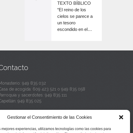
o
TEXTO BÍBLICO
e
n
disminuir
“El reino de los
el
e
cielos se parece a
c
volumen.
un tesoro
n
a
escondido en el…
c
n
a
t
n
a
t
Contacto
a
Monasterio:
949 835 032
Casa de acogida:
609 423 521
o
949 835 058
Parroquia y sacerdotes:
949 835 111
Capellán:
949 835 025
Monasterio:
monasterio@buenafuente.org
Gestionar el Consentimiento de las Cookies
Información:
informacion@buenafuente.org
Casa de acogida:
acogida@buenafuente.org
s mejores experiencias, utilizamos tecnologías como las cookies para