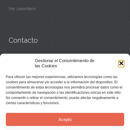
Ver calendario
Contacto
Monasterio:
949 835 032
Gestionar el Consentimiento de
Casa de acogida:
609 423 521
o
949 835 058
las Cookies
Parroquia y sacerdotes:
949 835 111
Capellán:
949 835 025
Para ofrecer las mejores experiencias, utilizamos tecnologías como las
Monasterio:
monasterio@buenafuente.org
cookies para almacenar y/o acceder a la información del dispositivo. El
Información:
informacion@buenafuente.org
consentimiento de estas tecnologías nos permitirá procesar datos como el
Casa de acogida:
acogida@buenafuente.org
comportamiento de navegación o las identificaciones únicas en este sitio.
Ángel Moreno:
angel@buenafuente.org
No consentir o retirar el consentimiento, puede afectar negativamente a
ciertas características y funciones.
Acepto