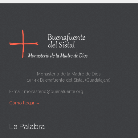
n
c
a
n
t
a
Monasterio de la Madre de Dios
19443 Buenafuente del Sistal (Guadalajara)
E-mail:
monasterio@buenafuente.org
Cómo llegar
→
La Palabra