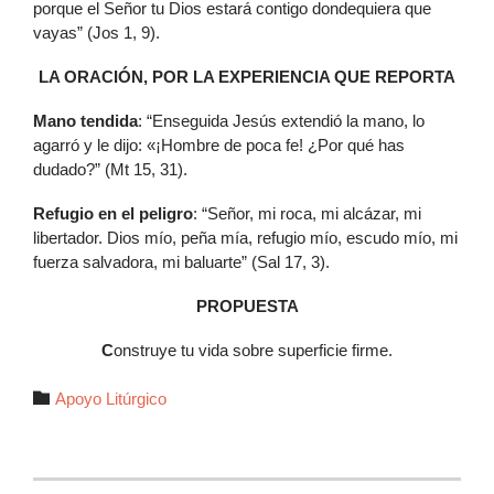
porque el Señor tu Dios estará contigo dondequiera que
vayas” (Jos 1, 9).
LA ORACIÓN, POR LA EXPERIENCIA QUE REPORTA
Mano tendida
: “Enseguida Jesús extendió la mano, lo
agarró y le dijo: «¡Hombre de poca fe! ¿Por qué has
dudado?” (Mt 15, 31).
Refugio en el peligro
: “Señor, mi roca, mi alcázar, mi
libertador. Dios mío, peña mía, refugio mío, escudo mío, mi
fuerza salvadora, mi baluarte” (Sal 17, 3).
PROPUESTA
C
onstruye tu vida sobre superficie firme.
Autor

Apoyo Litúrgico