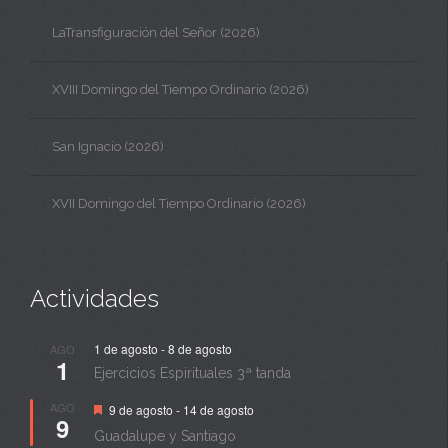
LaTransfiguración del Señor (2026)
XVIII Domingo del Tiempo Ordinario (2026)
San Ignacio (2026)
XVII Domingo del Tiempo Ordinario (2026)
Actividades
1 de agosto
-
8 de agosto
AGO
1
Ejercicios Espirituales 3ª tanda
Destacado
AGO
9 de agosto
-
14 de agosto
9
Guadalupe y Santiago