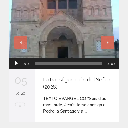
Reproductor
00:00
00:00
de
audio
05
LaTransfiguración del Señor
(2026)
08 '26
TEXTO EVANGÉLICO “Seis días
más tarde, Jesús tomó consigo a
M
0
Pedro, a Santiago y a…
e
e