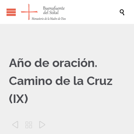

Año de oración.
Camino de la Cruz
(IX)


