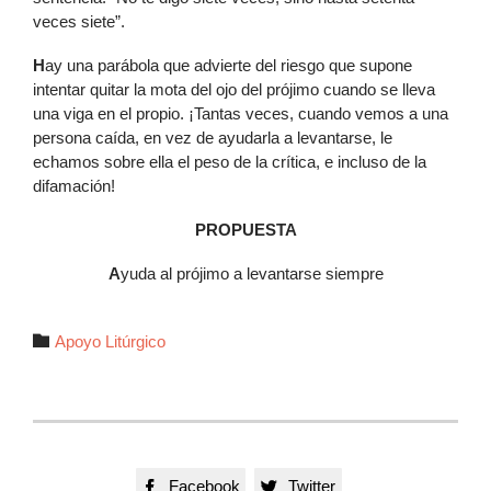
veces siete”.
H
ay una parábola que advierte del riesgo que supone
intentar quitar la mota del ojo del prójimo cuando se lleva
una viga en el propio. ¡Tantas veces, cuando vemos a una
persona caída, en vez de ayudarla a levantarse, le
echamos sobre ella el peso de la crítica, e incluso de la
difamación!
PROPUESTA
A
yuda al prójimo a levantarse siempre
Autor

Apoyo Litúrgico
Facebook
Twitter

