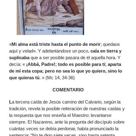
«
Mi alma está triste hasta el punto de morir
; quedaos
aquí y velad». Y adelantándose un poco,
caía en tierra y
suplicaba
que a ser posible pasara de él aquella hora. Y
decía: «
¡Abbá, Padre!; todo es posible para ti; aparta
de mí esta copa; pero no sea lo que yo quiero, sino lo
que quieras tú
. » (Mc 14, 34-36)
COMENTARIO
L
a tercera caída de Jesús camino del Calvario, según la
tradición, revela la posible reiteración de nuestras caídas y
la respuesta que nos enseña el Maestro: levantarse
siempre. El Nazareno, ante la pregunta del discípulo sobre
cuántas veces se debía perdonar, había pronunciado la
sentencia: “No te digo siete veces, sino hasta setenta