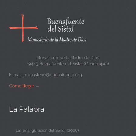
c
a
n
t
a
Monasterio de la Madre de Dios
19443 Buenafuente del Sistal (Guadalajara)
E-mail:
monasterio@buenafuente.org
Cómo llegar
→
La Palabra
LaTransfiguración del Señor (2026)