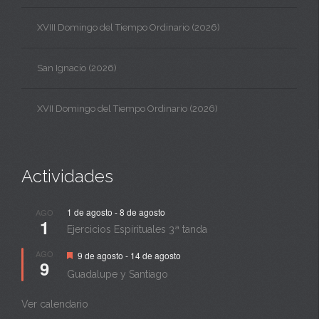
XVIII Domingo del Tiempo Ordinario (2026)
San Ignacio (2026)
XVII Domingo del Tiempo Ordinario (2026)
Actividades
1 de agosto
-
8 de agosto
AGO
1
Ejercicios Espirituales 3ª tanda
Destacado
AGO
9 de agosto
-
14 de agosto
9
Guadalupe y Santiago
Ver calendario