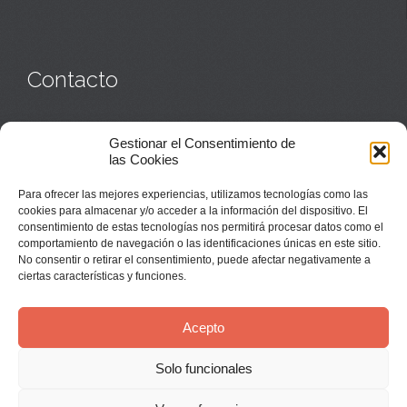
Contacto
Monasterio:
949 835 032
Gestionar el Consentimiento de
Casa de acogida:
609 423 521
o
949 835 058
las Cookies
Parroquia y sacerdotes:
949 835 111
Capellán:
949 835 025
Para ofrecer las mejores experiencias, utilizamos tecnologías como las
Monasterio:
monasterio@buenafuente.org
cookies para almacenar y/o acceder a la información del dispositivo. El
Información:
informacion@buenafuente.org
consentimiento de estas tecnologías nos permitirá procesar datos como el
Casa de acogida:
acogida@buenafuente.org
comportamiento de navegación o las identificaciones únicas en este sitio.
Ángel Moreno:
angel@buenafuente.org
No consentir o retirar el consentimiento, puede afectar negativamente a
ciertas características y funciones.
Acepto
Solo funcionales
© Buenafuente del Sistal 2025 |
Aviso Legal