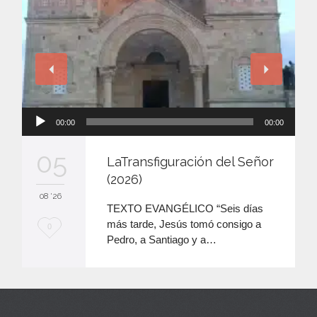
Reproductor
00:00
00:00
de
audio
05
LaTransfiguración del Señor
(2026)
08 '26
TEXTO EVANGÉLICO “Seis días
más tarde, Jesús tomó consigo a
M
0
Pedro, a Santiago y a…
e
e
n