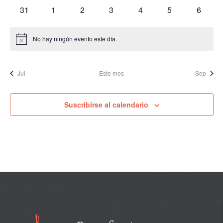
eventos
eventos
eventos
eventos
eventos
eventos
eventos
0
0
0
0
0
0
0
31
1
2
3
4
5
6
eventos
eventos
eventos
eventos
eventos
eventos
evento
No hay ningún evento este día.
Aviso
Jul
Este mes
Sep
Suscribirse al calendario