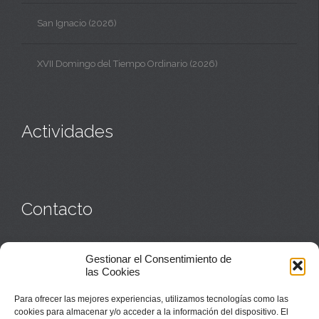
San Ignacio (2026)
XVII Domingo del Tiempo Ordinario (2026)
Actividades
Contacto
Monasterio:
949 835 032
Gestionar el Consentimiento de
Casa de acogida:
609 423 521
o
949 835 058
las Cookies
Parroquia y sacerdotes:
949 835 111
Capellán:
949 835 025
Para ofrecer las mejores experiencias, utilizamos tecnologías como las
Monasterio:
monasterio@buenafuente.org
cookies para almacenar y/o acceder a la información del dispositivo. El
Información:
informacion@buenafuente.org