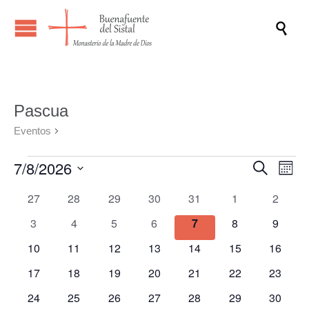

Pascua
Eventos
Pascua
Eventos
7/8/2026
Naveg
Na
Buscar
Mes
de
de
Selecciona
Calendario
0
0
0
0
0
0
0
27
28
29
30
31
1
2
vis
la
búsqu
eventos
eventos
eventos
eventos
eventos
eventos
evento
fecha.
de
de
0
0
0
0
0
0
0
3
4
5
6
7
8
9
y
Ev
Eventos
eventos
eventos
eventos
eventos
eventos
eventos
evento
0
0
0
0
0
0
0
10
11
12
13
14
15
vistas
16
eventos
eventos
eventos
eventos
eventos
eventos
eventos
de
0
0
0
0
0
0
0
17
18
19
20
21
22
23
eventos
eventos
eventos
eventos
eventos
eventos
eventos
Evento
0
0
0
0
0
0
0
24
25
26
27
28
29
30