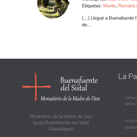
Etiquetas:
Monte
,
Románic
(…) Llegué a Buenafuente ha
de…
La Pa
LaTran
Señor 
Monasterio de la Madre de Dios
XVIII 
19443 Buenafuente del Sistal
Ordina
(Guadalajara)