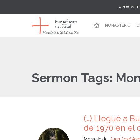
PRÓXIMO E
MONASTERIO
C
Sermon Tags:
Mon
(…) Llegué a B
de 1970 en el 
Mensaje de:
Juan José Ase