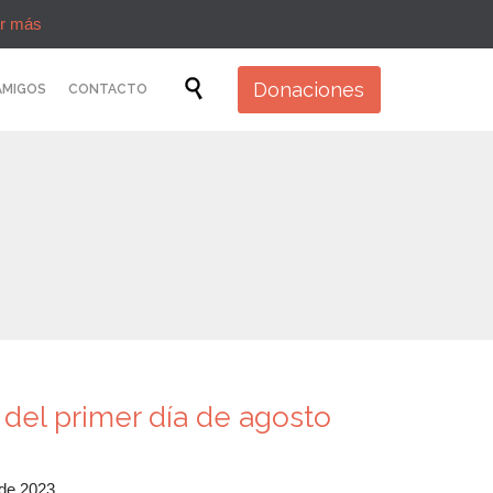
r más
Skip

Donaciones
AMIGOS
CONTACTO
to
content
 del primer día de agosto
 de 2023.