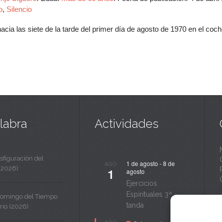
o
,
Silencio
cia las siete de la tarde del primer día de agosto de 1970 en el coch
labra
Actividades
sfiguración del
1 de agosto
-
8 de
AGO
(2026)
1
agosto
Ejercicios
Espirituales 3ª
Domingo del Tiempo
tanda
rio (2026)
Destacado