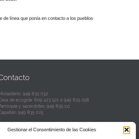
e de línea que ponía en contacto a los pueblos
Contacto
Monasterio:
949 835 032
Casa de acogida:
609 423 521
o
949 835 058
Parroquia y sacerdotes:
949 835 111
Capellán:
949 835 025
Monasterio:
monasterio@buenafuente.org
Gestionar el Consentimiento de las Cookies
Información:
informacion@buenafuente.org