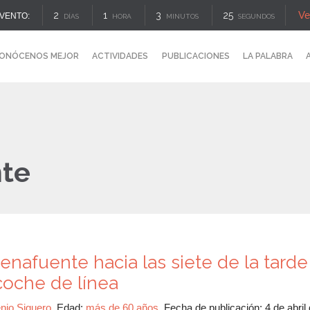
Ve
2
1
3
25
VENTO:
DÍAS
HORA
MINUTOS
SEGUNDOS
ONÓCENOS MEJOR
ACTIVIDADES
PUBLICACIONES
LA PALABRA
te
uenafuente hacia las siete de la tarde
coche de línea
njo Siguero
.
Edad:
más de 60 años
.
Fecha de publicación:
4 de abril