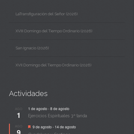
LaTransfiguración del Señor (2026)
XVIII Domingo del Tiempo Ordinario (2026)
San Ignacio (2026)
XVII Domingo del Tiempo Ordinario (2026)
Actividades
1 de agosto
-
8 de agosto
AGO
1
Ejercicios Espirituales 3ª tanda
Destacado
AGO
9 de agosto
-
14 de agosto
9