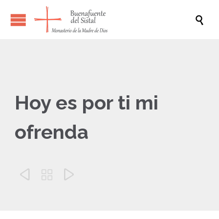

Hoy es por ti mi
ofrenda


