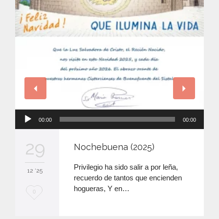
Reproductor
00:00
00:00
de
audio
29
Nochebuena (2025)
Privilegio ha sido salir a por leña,
12 '25
recuerdo de tantos que encienden
hogueras, Y en…
M
0
e