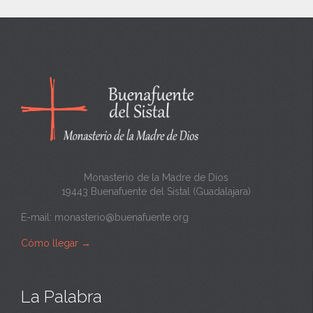
e
n
c
a
n
t
a
Monasterio de la Madre de Dios
19443 Buenafuente del Sistal (Guadalajara)
E-mail:
monasterio@buenafuente.org
Cómo llegar
→
La Palabra