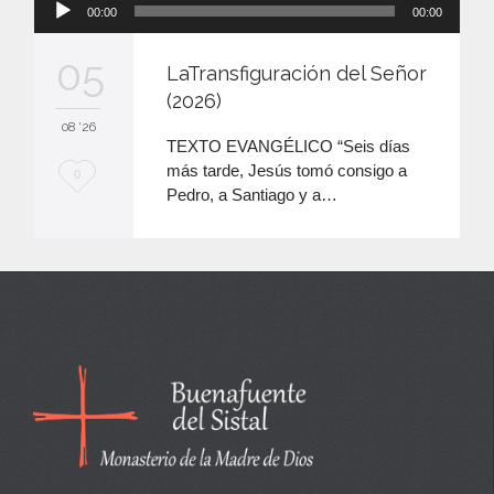
00:00
00:00
de
audio
05
LaTransfiguración del Señor
(2026)
08 '26
TEXTO EVANGÉLICO “Seis días
más tarde, Jesús tomó consigo a
M
0
Pedro, a Santiago y a…
e
e
n
c
a
n
t
a