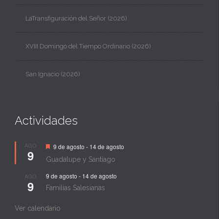
LaTransfiguración del Señor (2026)
XVIII Domingo del Tiempo Ordinario (2026)
San Ignacio (2026)
Actividades
Destacado
AGO
9 de agosto
-
14 de agosto
9
Guadalupe y Santiago
9 de agosto
-
14 de agosto
AGO
9
Familias Salesianas
Ver calendario