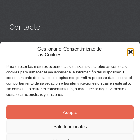
Contacto
Monasterio:
949 835 032
Gestionar el Consentimiento de
Casa de acogida:
609 423 521
o
949 835 058
las Cookies
Parroquia y sacerdotes:
949 835 111
Capellán:
949 835 025
Para ofrecer las mejores experiencias, utilizamos tecnologías como las
Monasterio:
monasterio@buenafuente.org
cookies para almacenar y/o acceder a la información del dispositivo. El
Información:
informacion@buenafuente.org
consentimiento de estas tecnologías nos permitirá procesar datos como el
Casa de acogida:
acogida@buenafuente.org
comportamiento de navegación o las identificaciones únicas en este sitio.
Ángel Moreno:
angel@buenafuente.org
No consentir o retirar el consentimiento, puede afectar negativamente a
ciertas características y funciones.
Acepto
Solo funcionales
© Buenafuente del Sistal 2025 |
Aviso Legal