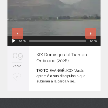
Reproductor
00:00
00:00
de
audio
09
XIX Domingo del Tiempo
Ordinario (2026)
08 '26
TEXTO EVANGÉLICO “Jesús
apremió a sus discípulos a que
M
0
subieran a la barca y se…
e
e
n
c