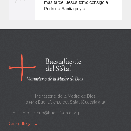
más tarde, Jesús tomó consigo a
M
0
Pedro, a Santiago y a…
e
e
n
c
a
n
t
a
Monasterio de la Madre de Dios
19443 Buenafuente del Sistal (Guadalajara)
E-mail:
monasterio@buenafuente.org
Cómo llegar
→