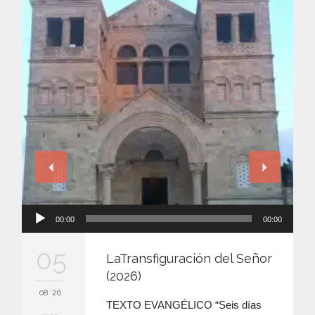
Reproductor
00:00
00:00
de
audio
05
LaTransfiguración del Señor
(2026)
08 '26
TEXTO EVANGÉLICO “Seis días