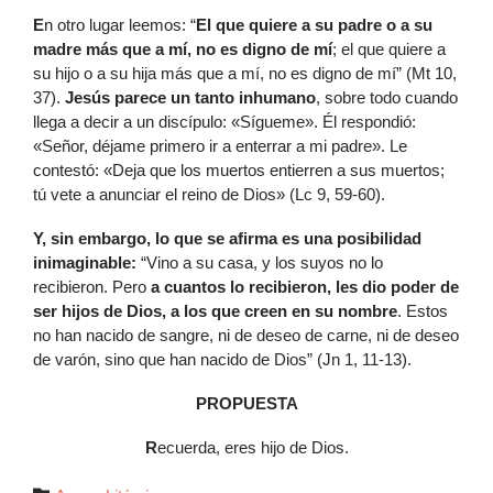
E
n otro lugar leemos: “
El que quiere a su padre o a su
madre más que a mí, no es digno de mí
; el que quiere a
su hijo o a su hija más que a mí, no es digno de mí” (Mt 10,
37).
Jesús parece un tanto inhumano
, sobre todo cuando
llega a decir a un discípulo: «Sígueme». Él respondió:
«Señor, déjame primero ir a enterrar a mi padre». Le
contestó: «Deja que los muertos entierren a sus muertos;
tú vete a anunciar el reino de Dios» (Lc 9, 59-60).
Y, sin embargo, lo que se afirma es una posibilidad
inimaginable:
“Vino a su casa, y los suyos no lo
recibieron. Pero
a cuantos lo recibieron, les dio poder de
ser hijos de Dios, a los que creen en su nombre
. Estos
no han nacido de sangre, ni de deseo de carne, ni de deseo
de varón, sino que han nacido de Dios” (Jn 1, 11-13).
PROPUESTA
R
ecuerda, eres hijo de Dios.
Autor