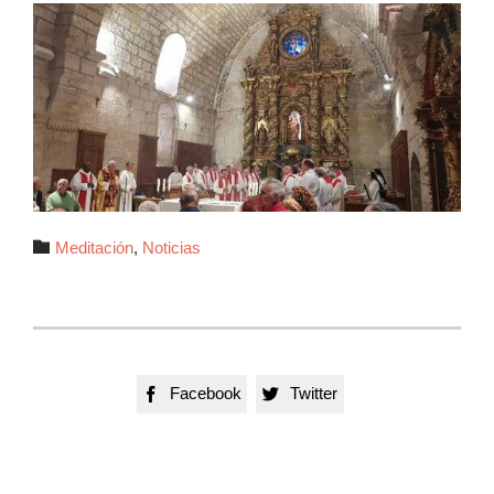
Autor

Meditación
,
Noticias
Facebook
Twitter

