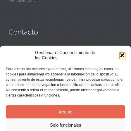
Ver calendario
Contacto
Monasterio:
949 835 032
Gestionar el Consentimiento de
Casa de acogida:
609 423 521
o
949 835 058
las Cookies
Parroquia y sacerdotes:
949 835 111
Capellán:
949 835 025
Para ofrecer las mejores experiencias, utilizamos tecnologías como las
Monasterio:
monasterio@buenafuente.org
cookies para almacenar y/o acceder a la información del dispositivo. El
Información:
informacion@buenafuente.org
consentimiento de estas tecnologías nos permitirá procesar datos como el
Casa de acogida:
acogida@buenafuente.org
comportamiento de navegación o las identificaciones únicas en este sitio.
Ángel Moreno:
angel@buenafuente.org
No consentir o retirar el consentimiento, puede afectar negativamente a
ciertas características y funciones.
Acepto
Solo funcionales
© Buenafuente del Sistal 2025 |
Aviso Legal