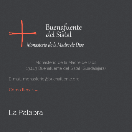
c
a
n
t
a
Monasterio de la Madre de Dios
19443 Buenafuente del Sistal (Guadalajara)
E-mail:
monasterio@buenafuente.org
Cómo llegar
→
La Palabra