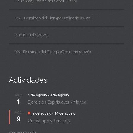
LaTransfiguración del Señor (2026)
XVIII Domingo del Tiempo Ordinario (2026)
San Ignacio (2026)
XVII Domingo del Tiempo Ordinario (2026)
Actividades
1 de agosto
-
8 de agosto
AGO
1
Ejercicios Espirituales 3ª tanda
Destacado
AGO
9 de agosto
-
14 de agosto
9
Guadalupe y Santiago