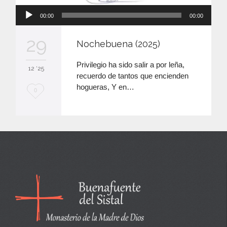
Reproductor
00:00
00:00
de
audio
29
Nochebuena (2025)
Privilegio ha sido salir a por leña,
12 '25
recuerdo de tantos que encienden
hogueras, Y en…
M
0
e
e
n
c
a
n
t
a