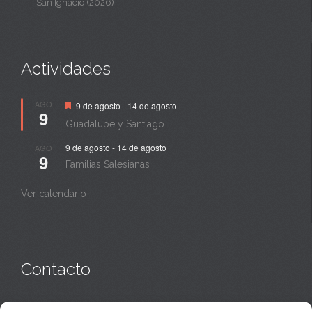
San Ignacio (2026)
Actividades
Destacado
AGO
9 de agosto
-
14 de agosto
9
Guadalupe y Santiago
9 de agosto
-
14 de agosto
AGO
9
Familias Salesianas
Ver calendario
Contacto
Monasterio:
949 835 032