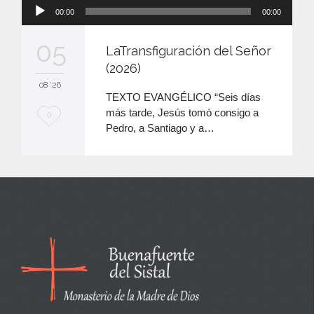
Reproductor
00:00
00:00
de
audio
05
LaTransfiguración del Señor
(2026)
08 '26
TEXTO EVANGÉLICO “Seis días
más tarde, Jesús tomó consigo a
M
0
Pedro, a Santiago y a…
e
e
n
c
a
n
t
a