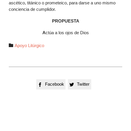
ascético, titánico o prometeico, para darse a uno mismo
conciencia de cumplidor.
PROPUESTA
A
ctúa a los ojos de Dios
Autor

Apoyo Litúrgico
Facebook
Twitter

