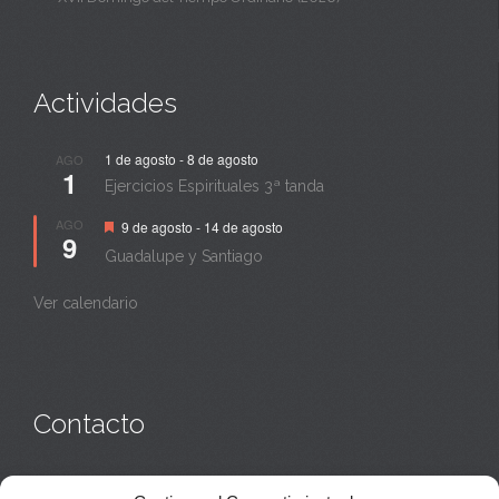
Actividades
1 de agosto
-
8 de agosto
AGO
1
Ejercicios Espirituales 3ª tanda
Destacado
AGO
9 de agosto
-
14 de agosto
9
Guadalupe y Santiago
Ver calendario
Contacto
Monasterio:
949 835 032