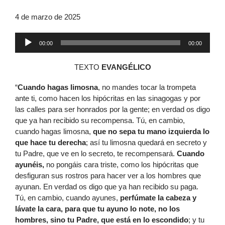
4 de marzo de 2025
Reproductor
00:00
00:00
de
audio
TEXTO
EVANGÉLICO
“
Cuando hagas limosna
, no mandes tocar la trompeta
ante ti, como hacen los hipócritas en las sinagogas y por
las calles para ser honrados por la gente; en verdad os digo
que ya han recibido su recompensa. Tú, en cambio,
cuando hagas limosna,
que no sepa tu mano izquierda lo
que hace tu derecha
; así tu limosna quedará en secreto y
tu Padre, que ve en lo secreto, te recompensará.
Cuando
ayunéis,
no pongáis cara triste, como los hipócritas que
desfiguran sus rostros para hacer ver a los hombres que
ayunan. En verdad os digo que ya han recibido su paga.
Tú, en cambio, cuando ayunes,
perfúmate la cabeza y
lávate la cara, para que tu ayuno lo note, no los
hombres, sino tu Padre, que está en lo escondido
; y tu