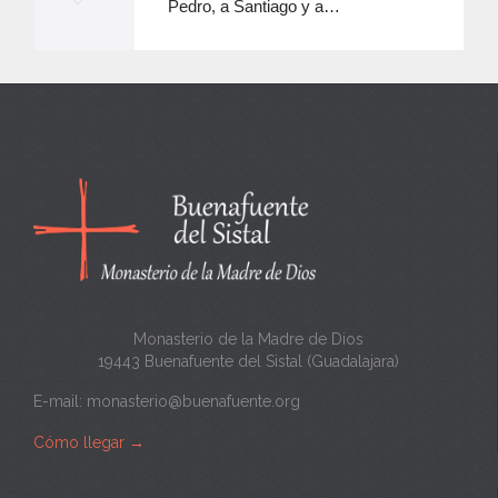
Pedro, a Santiago y a…
e
e
n
c
a
n
t
a
Monasterio de la Madre de Dios
19443 Buenafuente del Sistal (Guadalajara)
E-mail:
monasterio@buenafuente.org
Cómo llegar
→