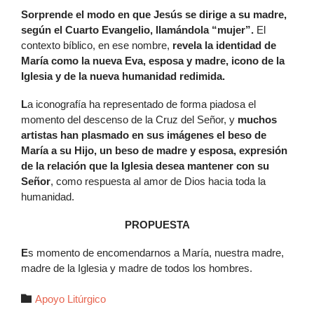
Sorprende el modo en que Jesús se dirige a su madre,
según el Cuarto Evangelio, llamándola “mujer”.
El
contexto bíblico, en ese nombre,
revela la identidad de
María como la nueva Eva, esposa y madre, icono de la
Iglesia y de la nueva humanidad redimida.
L
a iconografía ha representado de forma piadosa el
momento del descenso de la Cruz del Señor, y
muchos
artistas han plasmado en sus imágenes el beso de
María a su Hijo, un beso de madre y esposa, expresión
de la relación que la Iglesia desea mantener con su
Señor
, como respuesta al amor de Dios hacia toda la
humanidad.
PROPUESTA
E
s momento de encomendarnos a María, nuestra madre,
madre de la Iglesia y madre de todos los hombres.
Autor

Apoyo Litúrgico