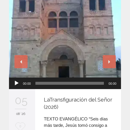
Reproductor
00:00
00:00
de
audio
05
LaTransfiguración del Señor
(2026)
08 '26
TEXTO EVANGÉLICO “Seis días
más tarde, Jesús tomó consigo a
M
0