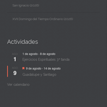
San Ignacio (2026)
XVII Domingo del Tiempo Ordinario (2026)
Actividades
1 de agosto
-
8 de agosto
AGO
1
Ejercicios Espirituales 3ª tanda
Destacado
AGO
9 de agosto
-
14 de agosto
9
Guadalupe y Santiago
Ver calendario