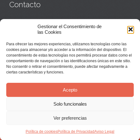
Contacto
Monasterio:
949 835 032
Gestionar el Consentimiento de
Casa de acogida:
609 423 521
o
949 835 058
las Cookies
Parroquia y sacerdotes:
949 835 111
Capellán:
949 835 025
Para ofrecer las mejores experiencias, utilizamos tecnologías como las
Monasterio:
monasterio@buenafuente.org
cookies para almacenar y/o acceder a la información del dispositivo. El
Información:
informacion@buenafuente.org
consentimiento de estas tecnologías nos permitirá procesar datos como el
Casa de acogida:
acogida@buenafuente.org
comportamiento de navegación o las identificaciones únicas en este sitio.
Ángel Moreno:
angel@buenafuente.org
No consentir o retirar el consentimiento, puede afectar negativamente a
ciertas características y funciones.
Acepto
Solo funcionales
© Buenafuente del Sistal 2025 |
Aviso Legal
Ver preferencias
↑


Política de cookies
Política de Privacidad
Aviso Legal
Síguenos en Youtube:
Instala nuestra App: