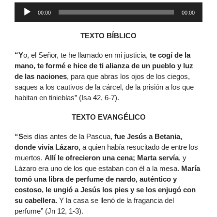
Reproductor
00:00
00:00
de
audio
TEXTO BÍBLICO
“Y
o, el Señor, te he llamado en mi justicia,
te cogí de la
mano, te formé e hice de ti alianza de un pueblo y luz
de las naciones
, para que abras los ojos de los ciegos,
saques a los cautivos de la cárcel, de la prisión a los que
habitan en tinieblas” (Isa 42, 6-7).
TEXTO EVANGÉLICO
“S
eis días antes de la Pascua,
fue Jesús a Betania,
donde vivía Lázaro,
a quien había resucitado de entre los
muertos.
Allí le ofrecieron una cena; Marta servía
, y
Lázaro era uno de los que estaban con él a la mesa.
María
tomó una libra de perfume de nardo, auténtico y
costoso, le ungió a Jesús los pies y se los enjugó con
su cabellera.
Y la casa se llenó de la fragancia del
perfume” (Jn 12, 1-3).