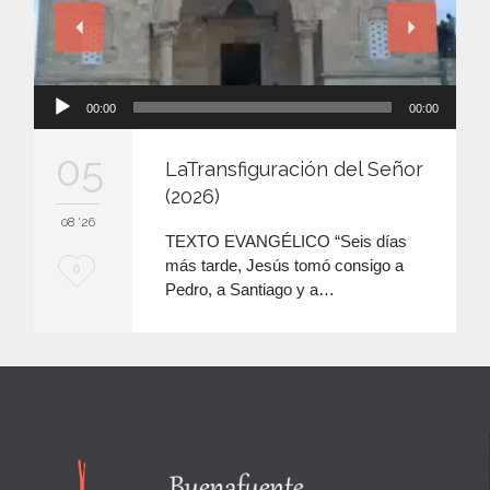
Reproductor
00:00
00:00
de
audio
05
LaTransfiguración del Señor
(2026)
08 '26
TEXTO EVANGÉLICO “Seis días
más tarde, Jesús tomó consigo a
M
0
Pedro, a Santiago y a…
e
e
n
c
a
n