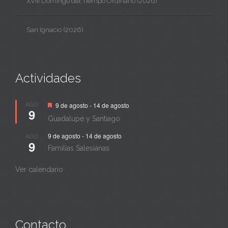
XVIII Domingo del Tiempo Ordinario (2026)
San Ignacio (2026)
Actividades
Destacado
AGO
9 de agosto
-
14 de agosto
9
Guadalupe y Santiago
9 de agosto
-
14 de agosto
AGO
9
Familias Salesianas
Ver calendario
Contacto