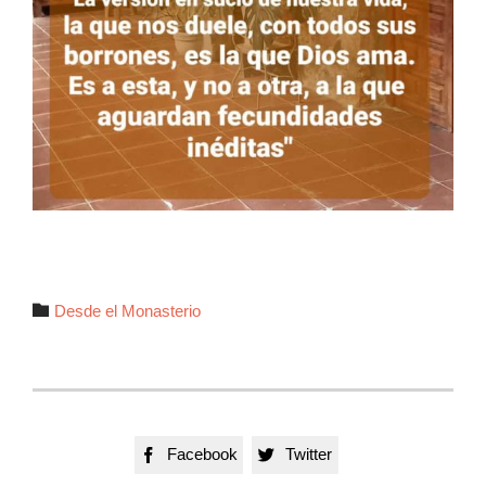
Autor

Desde el Monasterio
Facebook
Twitter

