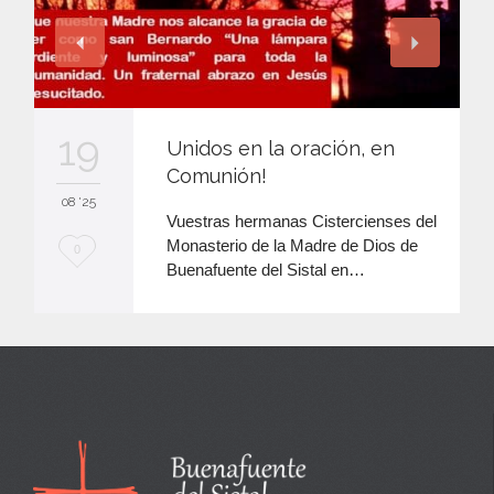
19
Unidos en la oración, en
Comunión!
08 '25
Vuestras hermanas Cistercienses del
Monasterio de la Madre de Dios de
M
0
Buenafuente del Sistal en…
e
e
n
c
a
n