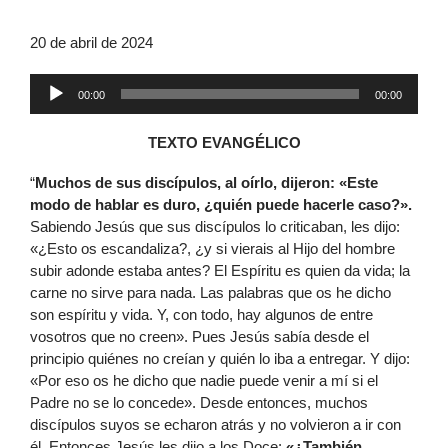
20 de abril de 2024
Reproductor
00:00
00:00
de
audio
TEXTO EVANGÉLICO
“
Muchos de sus discípulos, al oírlo, dijeron: «Este
modo de hablar es duro, ¿quién puede hacerle caso?».
Sabiendo Jesús que sus discípulos lo criticaban, les dijo:
«¿Esto os escandaliza?, ¿y si vierais al Hijo del hombre
subir adonde estaba antes? El Espíritu es quien da vida; la
carne no sirve para nada. Las palabras que os he dicho
son espíritu y vida. Y, con todo, hay algunos de entre
vosotros que no creen». Pues Jesús sabía desde el
principio quiénes no creían y quién lo iba a entregar. Y dijo:
«Por eso os he dicho que nadie puede venir a mí si el
Padre no se lo concede». Desde entonces, muchos
discípulos suyos se echaron atrás y no volvieron a ir con
él. Entonces Jesús les dijo a los Doce:
«¿También