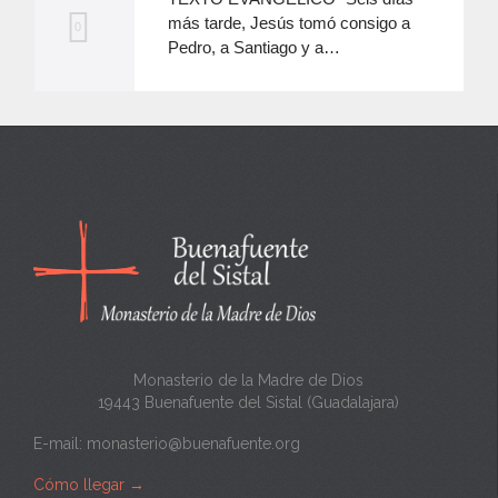
más tarde, Jesús tomó consigo a
M
0
Pedro, a Santiago y a…
e
e
n
c
a
n
t
a
Monasterio de la Madre de Dios
19443 Buenafuente del Sistal (Guadalajara)
E-mail:
monasterio@buenafuente.org
Cómo llegar
→