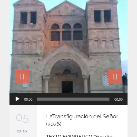
Reproductor
00:00
00:00
de
audio
05
LaTransfiguración del Señor
(2026)
08 '26
TEXTO EVANGÉLICO “Seis días