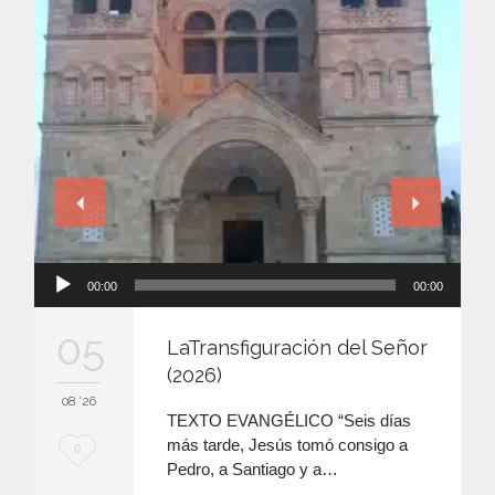
Reproductor
00:00
00:00
de
audio
05
LaTransfiguración del Señor
(2026)
08 '26
TEXTO EVANGÉLICO “Seis días
más tarde, Jesús tomó consigo a
M
0
Pedro, a Santiago y a…
e