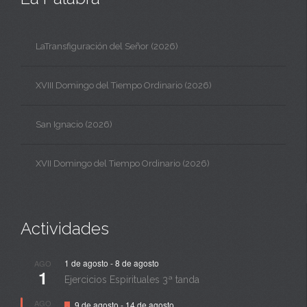
LaTransfiguración del Señor (2026)
XVIII Domingo del Tiempo Ordinario (2026)
San Ignacio (2026)
XVII Domingo del Tiempo Ordinario (2026)
Actividades
1 de agosto
-
8 de agosto
AGO
1
Ejercicios Espirituales 3ª tanda
Destacado
AGO
9 de agosto
-
14 de agosto