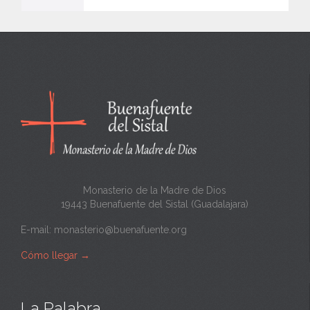
e
n
c
a
n
t
a
Monasterio de la Madre de Dios
19443 Buenafuente del Sistal (Guadalajara)
E-mail:
monasterio@buenafuente.org
Cómo llegar
→
La Palabra