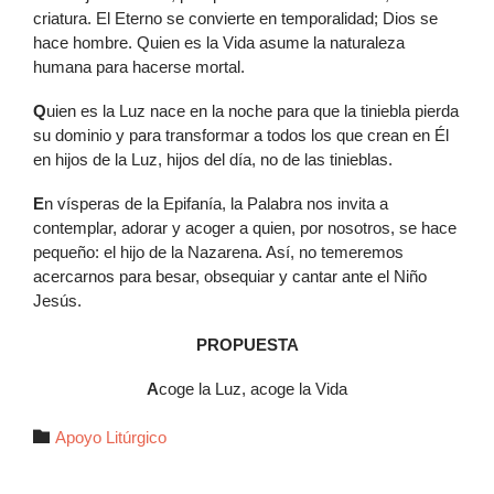
criatura. El Eterno se convierte en temporalidad; Dios se
hace hombre. Quien es la Vida asume la naturaleza
humana para hacerse mortal.
Q
uien es la Luz nace en la noche para que la tiniebla pierda
su dominio y para transformar a todos los que crean en Él
en hijos de la Luz, hijos del día, no de las tinieblas.
E
n vísperas de la Epifanía, la Palabra nos invita a
contemplar, adorar y acoger a quien, por nosotros, se hace
pequeño: el hijo de la Nazarena. Así, no temeremos
acercarnos para besar, obsequiar y cantar ante el Niño
Jesús.
PROPUESTA
A
coge la Luz, acoge la Vida
Autor

Apoyo Litúrgico