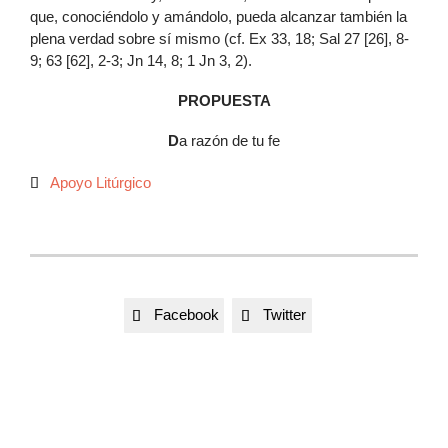
que, conociéndolo y amándolo, pueda alcanzar también la
plena verdad sobre sí mismo (cf. Ex 33, 18; Sal 27 [26], 8-
9; 63 [62], 2-3; Jn 14, 8; 1 Jn 3, 2).
PROPUESTA
D
a razón de tu fe
Autor
Apoyo Litúrgico

Facebook
Twitter

