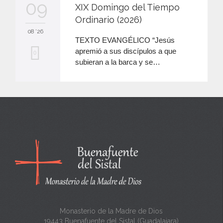
09
XIX Domingo del Tiempo
Ordinario (2026)
08 '26
TEXTO EVANGÉLICO “Jesús
apremió a sus discípulos a que
M
0
subieran a la barca y se…
e
e
n
c
a
n
t
a
Monasterio de la Madre de Dios
19443 Buenafuente del Sistal (Guadalajara)