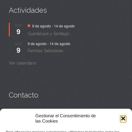
Actividades
Destacado
AGO
9 de agosto
-
14 de agosto
9
Guadalupe y Santiago
9 de agosto
-
14 de agosto
AGO
9
Familias Salesianas
Ver calendario
Contacto
Monasterio:
949 835 032
Gestionar el Consentimiento de
Casa de acogida:
609 423 521
o
949 835 058
las Cookies
Parroquia y sacerdotes:
949 835 111
Capellán:
949 835 025