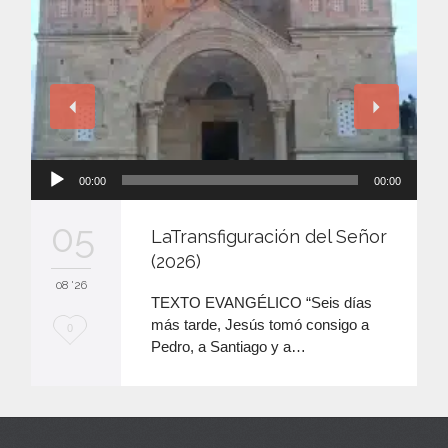
Reproductor
00:00
00:00
de
audio
05
LaTransfiguración del Señor
(2026)
08 '26
TEXTO EVANGÉLICO “Seis días
más tarde, Jesús tomó consigo a
M
0
Pedro, a Santiago y a…
e
e
n