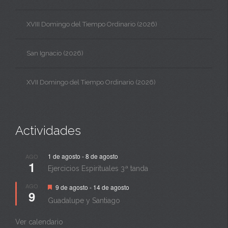
XVIII Domingo del Tiempo Ordinario (2026)
San Ignacio (2026)
XVII Domingo del Tiempo Ordinario (2026)
Actividades
1 de agosto
-
8 de agosto
AGO
1
Ejercicios Espirituales 3ª tanda
Destacado
AGO
9 de agosto
-
14 de agosto
9
Guadalupe y Santiago
Ver calendario