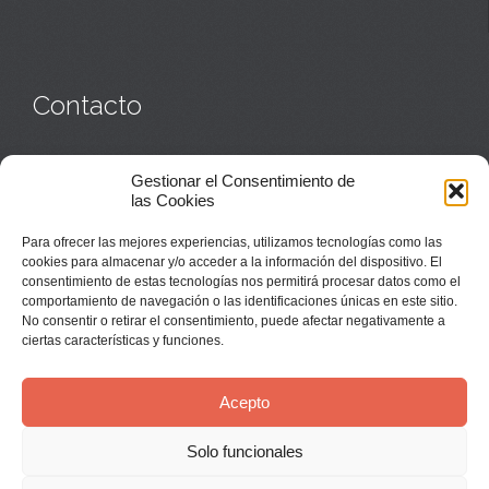
Contacto
Monasterio:
949 835 032
Gestionar el Consentimiento de
Casa de acogida:
609 423 521
o
949 835 058
las Cookies
Parroquia y sacerdotes:
949 835 111
Capellán:
949 835 025
Para ofrecer las mejores experiencias, utilizamos tecnologías como las
Monasterio:
monasterio@buenafuente.org
cookies para almacenar y/o acceder a la información del dispositivo. El
Información:
informacion@buenafuente.org
consentimiento de estas tecnologías nos permitirá procesar datos como el
Casa de acogida:
acogida@buenafuente.org
comportamiento de navegación o las identificaciones únicas en este sitio.
Ángel Moreno:
angel@buenafuente.org
No consentir o retirar el consentimiento, puede afectar negativamente a
ciertas características y funciones.
Acepto
Solo funcionales
© Buenafuente del Sistal 2025 |
Aviso Legal