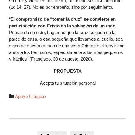
su cruz y viene en pos de mí, no puede ser discípulo mío”
(Lc 14, 27). No es por empeño, sino por seguimiento.
“
El compromiso de “tomar la cruz” se convierte en
participación con Cristo en la salvación del mundo
.
Pensando en esto, hagamos que la cruz colgada en la
pared de casa, o esa pequeña que llevamos al cuello, sea
signo de nuestro deseo de unirnos a Cristo en el servir con
amor a los hermanos, especialmente a los más pequeños
y frágiles” (Francisco, 30 de agosto, 2020).
PROPUESTA
A
cepta tu situación personal
Autor

Apoyo Litúrgico