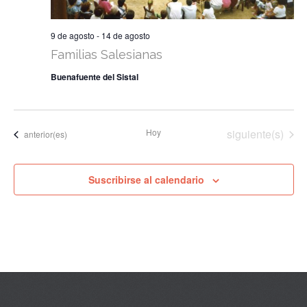
9 de agosto
-
14 de agosto
Familias Salesianas
Buenafuente del Sistal
Eventos
Hoy
siguiente(s)
Eventos
anterior(es)
Suscribirse al calendario