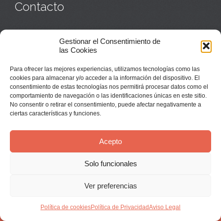
Contacto
Monasterio:
949 835 032
Gestionar el Consentimiento de
Casa de acogida:
609 423 521
o
949 835 058
las Cookies
Parroquia y sacerdotes:
949 835 111
Capellán:
949 835 025
Para ofrecer las mejores experiencias, utilizamos tecnologías como las
Monasterio:
monasterio@buenafuente.org
cookies para almacenar y/o acceder a la información del dispositivo. El
Información:
informacion@buenafuente.org
consentimiento de estas tecnologías nos permitirá procesar datos como el
Casa de acogida:
acogida@buenafuente.org
comportamiento de navegación o las identificaciones únicas en este sitio.
Ángel Moreno:
angel@buenafuente.org
No consentir o retirar el consentimiento, puede afectar negativamente a
ciertas características y funciones.
Acepto
Solo funcionales
© Buenafuente del Sistal 2025 |
Aviso Legal
Ver preferencias
↑
Política de cookies
Política de Privacidad
Aviso Legal


Síguenos en Youtube:
Instala nuestra App: