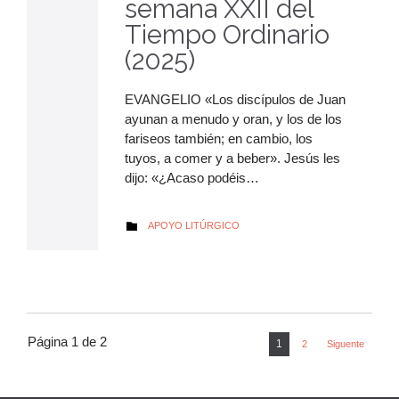
semana XXII del
Tiempo Ordinario
(2025)
EVANGELIO «Los discípulos de Juan
ayunan a menudo y oran, y los de los
fariseos también; en cambio, los
tuyos, a comer y a beber». Jesús les
dijo: «¿Acaso podéis…
AUTOR
APOYO LITÚRGICO

Página 1 de 2
1
2
Siguente