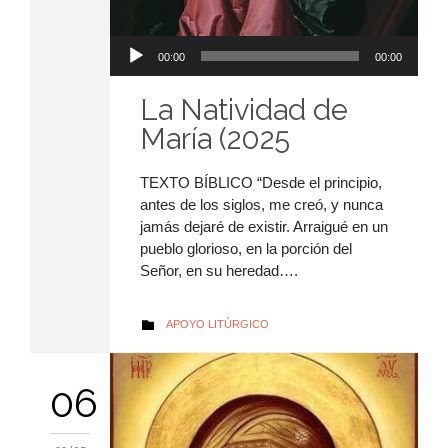
Reproductor
00:00
00:00
de
audio
La Natividad de
María (2025
TEXTO BÍBLICO “Desde el principio,
antes de los siglos, me creó, y nunca
jamás dejaré de existir. Arraigué en un
pueblo glorioso, en la porción del
Señor, en su heredad….
AUTOR
APOYO LITÚRGICO

06