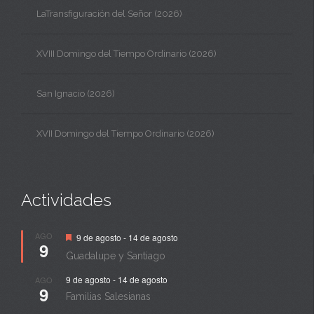
LaTransfiguración del Señor (2026)
XVIII Domingo del Tiempo Ordinario (2026)
San Ignacio (2026)
XVII Domingo del Tiempo Ordinario (2026)
Actividades
Destacado
AGO
9 de agosto
-
14 de agosto
9
Guadalupe y Santiago
9 de agosto
-
14 de agosto
AGO
9
Familias Salesianas