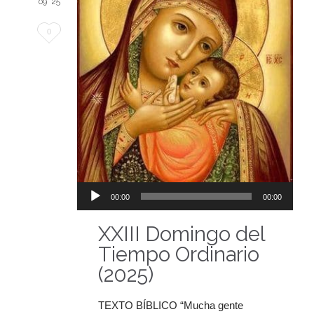
09 '25
Me
0
encanta
Reproductor
00:00
00:00
de
audio
XXIII Domingo del
Tiempo Ordinario
(2025)
TEXTO BÍBLICO “Mucha gente