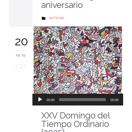
aniversario
AUTOR
NOTICIAS

20
09 '25
Me
0
encanta
Reproductor
00:00
00:00
de
audio
XXV Domingo del
Tiempo Ordinario