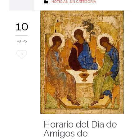
AUTOR
NOTICIAS
,
SIN CATEGORÍA

10
09 '25
Me
0
encanta
Horario del Día de
Amigos de