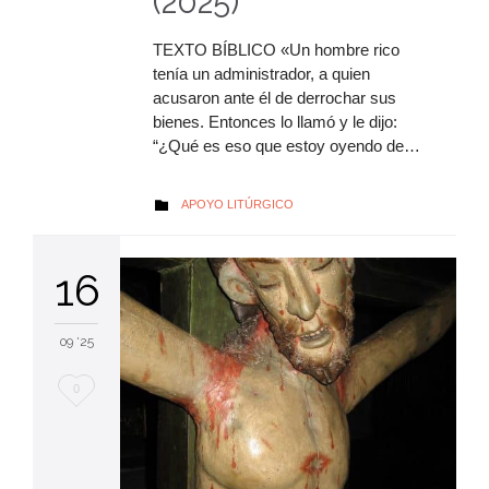
(2025)
TEXTO BÍBLICO «Un hombre rico
tenía un administrador, a quien
acusaron ante él de derrochar sus
bienes. Entonces lo llamó y le dijo:
“¿Qué es eso que estoy oyendo de…
AUTOR
APOYO LITÚRGICO

16
09 '25
Me
0
encanta