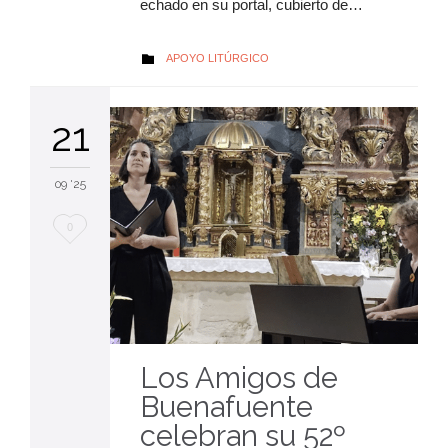
echado en su portal, cubierto de…
AUTOR
APOYO LITÚRGICO

21
09 '25
Me
0
encanta
Los Amigos de
Buenafuente
celebran su 52º