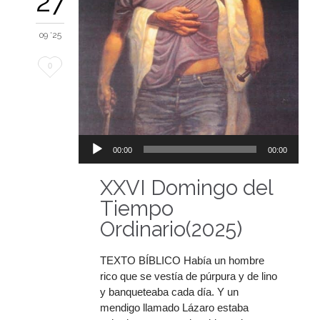
27
09 '25
Me
0
encanta
Reproductor
00:00
00:00
de
audio
XXVI Domingo del
Tiempo
Ordinario(2025)
TEXTO BÍBLICO Había un hombre
rico que se vestía de púrpura y de lino
y banqueteaba cada día. Y un
mendigo llamado Lázaro estaba