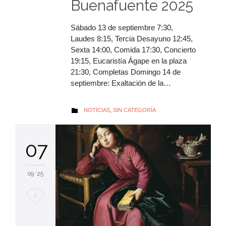
Buenafuente 2025
Sábado 13 de septiembre 7:30,
Laudes 8:15, Tercia Desayuno 12:45,
Sexta 14:00, Comida 17:30, Concierto
19:15, Eucaristía Ágape en la plaza
21:30, Completas Domingo 14 de
septiembre: Exaltación de la…
AUTOR
NOTICIAS
,
SIN CATEGORÍA

07
09 '25
Me
1
encanta