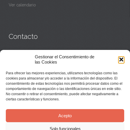
Ver calendario
Contacto
Monasterio:
949 835 032
Gestionar el Consentimiento de
Casa de acogida:
609 423 521
o
949 835 058
las Cookies
Parroquia y sacerdotes:
949 835 111
Capellán:
949 835 025
Para ofrecer las mejores experiencias, utilizamos tecnologías como las
Monasterio:
monasterio@buenafuente.org
cookies para almacenar y/o acceder a la información del dispositivo. El
Información:
informacion@buenafuente.org
consentimiento de estas tecnologías nos permitirá procesar datos como el
Casa de acogida:
acogida@buenafuente.org
comportamiento de navegación o las identificaciones únicas en este sitio.
Ángel Moreno:
angel@buenafuente.org
No consentir o retirar el consentimiento, puede afectar negativamente a
ciertas características y funciones.
Acepto
Solo funcionales