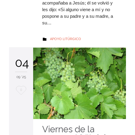
acompañaba a Jesús; él se volvió y
les dijo: «Si alguno viene a mí y no
pospone a su padre y a su madre, a
su…
AUTOR
APOYO LITÚRGICO

04
09 '25
Me
0
encanta
Viernes de la