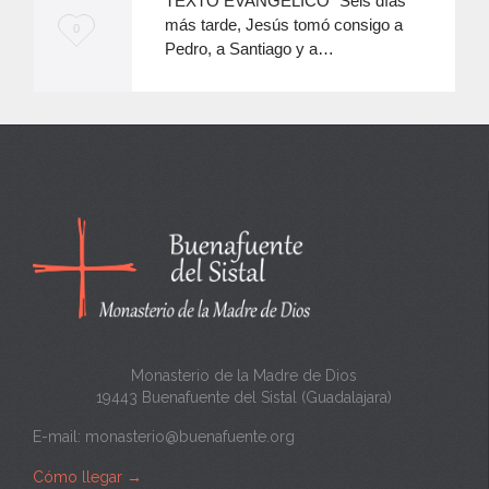
TEXTO EVANGÉLICO “Seis días
más tarde, Jesús tomó consigo a
M
0
Pedro, a Santiago y a…
e
e
n
c
a
n
t
a
Monasterio de la Madre de Dios
19443 Buenafuente del Sistal (Guadalajara)
E-mail:
monasterio@buenafuente.org
Cómo llegar
→