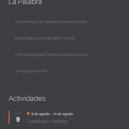
La Palabra
XIX Domingo del Tiempo Ordinario (2026)
LaTransfiguración del Señor (2026)
XVIII Domingo del Tiempo Ordinario (2026)
San Ignacio (2026)
Actividades
Destacado
AGO
9 de agosto
-
14 de agosto
9
Guadalupe y Santiago