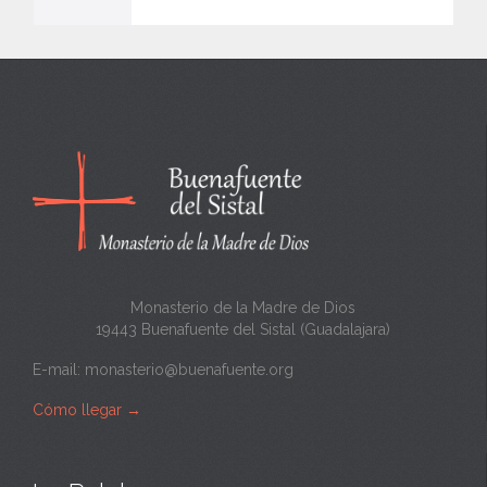
e
n
c
a
n
t
a
Monasterio de la Madre de Dios
19443 Buenafuente del Sistal (Guadalajara)
E-mail:
monasterio@buenafuente.org
Cómo llegar
→