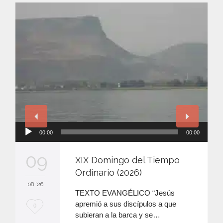
Reproductor
00:00
00:00
de
audio
09
XIX Domingo del Tiempo
Ordinario (2026)
08 '26
TEXTO EVANGÉLICO “Jesús
apremió a sus discípulos a que
M
0
subieran a la barca y se…
e