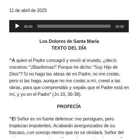
11 de abril de 2025
Reproductor
00:00
00:00
de
audio
Los Dolores de Santa María
TEXTO DEL DÍA
“A
quien el Padre consagró y envió al mundo, ¿decís
vosotros: “¡Blasfemas!” Porque he dicho: “Soy Hijo de
Dios”? Si no hago las obras de mi Padre, no me creáis,
pero si las hago, aunque no me creáis a mí, creed a las
obras, para que comprendáis y sepáis que el Padre está en
mí, y yo en el Padre” (Jn 10, 36-38).
PROFECÍA
“E
l Señor es mi fuerte defensor: me persiguen, pero
tropiezan impotentes. Acabarán avergonzados de su
fracaso, con sonrojo eterno que no se olvidará. Señor del