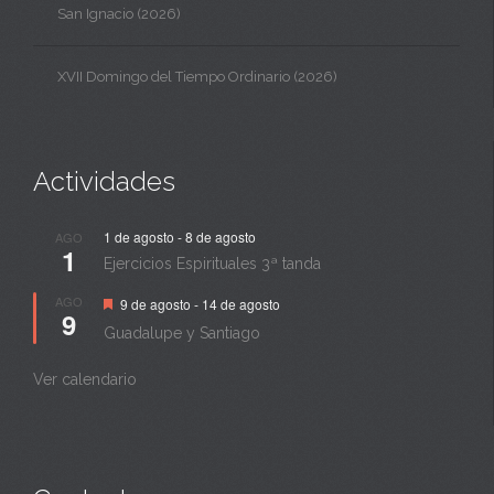
San Ignacio (2026)
XVII Domingo del Tiempo Ordinario (2026)
Actividades
1 de agosto
-
8 de agosto
AGO
1
Ejercicios Espirituales 3ª tanda
Destacado
AGO
9 de agosto
-
14 de agosto
9
Guadalupe y Santiago
Ver calendario