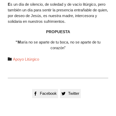
E
s un día de silencio, de soledad y de vacío litúrgico, pero
también un día para sentir la presencia entrañable de quien,
por deseo de Jesús, es nuestra madre, intercesora y
solidaria en nuestros sufrimientos.
PROPUESTA
“M
aría no se aparte de tu boca, no se aparte de tu
corazón”
Autor

Apoyo Litúrgico
Facebook
Twitter

