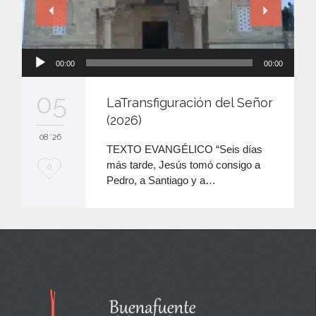
Reproductor
00:00
00:00
de
audio
05
LaTransfiguración del Señor
(2026)
08 '26
TEXTO EVANGÉLICO “Seis días
más tarde, Jesús tomó consigo a
M
0
Pedro, a Santiago y a…
e
e
n
c
a
n