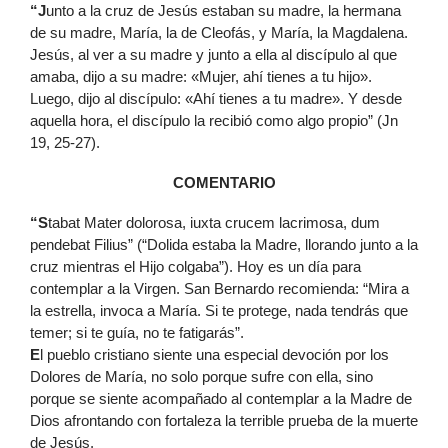
“J
unto a la cruz de Jesús estaban su madre, la hermana
de su madre, María, la de Cleofás, y María, la Magdalena.
Jesús, al ver a su madre y junto a ella al discípulo al que
amaba, dijo a su madre: «Mujer, ahí tienes a tu hijo».
Luego, dijo al discípulo: «Ahí tienes a tu madre». Y desde
aquella hora, el discípulo la recibió como algo propio” (Jn
19, 25-27).
COMENTARIO
“S
tabat Mater dolorosa, iuxta crucem lacrimosa, dum
pendebat Filius” (“Dolida estaba la Madre, llorando junto a la
cruz mientras el Hijo colgaba”). Hoy es un día para
contemplar a la Virgen. San Bernardo recomienda: “Mira a
la estrella, invoca a María. Si te protege, nada tendrás que
temer; si te guía, no te fatigarás”.
E
l pueblo cristiano siente una especial devoción por los
Dolores de María, no solo porque sufre con ella, sino
porque se siente acompañado al contemplar a la Madre de
Dios afrontando con fortaleza la terrible prueba de la muerte
de Jesús.