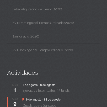
LaTransfiguración del Señor (2026)
XVIII Domingo del Tiempo Ordinario (2026)
San Ignacio (2026)
XVII Domingo del Tiempo Ordinario (2026)
Actividades
1 de agosto
-
8 de agosto
AGO
1
Ejercicios Espirituales 3ª tanda
Destacado
AGO
9 de agosto
-
14 de agosto
9
Guadalupe y Santiago