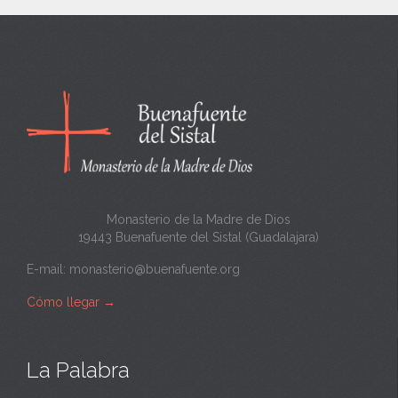
Monasterio de la Madre de Dios
19443 Buenafuente del Sistal (Guadalajara)
E-mail:
monasterio@buenafuente.org
Cómo llegar
→
La Palabra