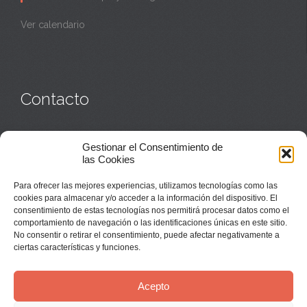
Ver calendario
Contacto
Monasterio:
949 835 032
Gestionar el Consentimiento de
Casa de acogida:
609 423 521
o
949 835 058
las Cookies
Parroquia y sacerdotes:
949 835 111
Capellán:
949 835 025
Para ofrecer las mejores experiencias, utilizamos tecnologías como las
Monasterio:
monasterio@buenafuente.org
cookies para almacenar y/o acceder a la información del dispositivo. El
Información:
informacion@buenafuente.org
consentimiento de estas tecnologías nos permitirá procesar datos como el
Casa de acogida:
acogida@buenafuente.org
comportamiento de navegación o las identificaciones únicas en este sitio.
Ángel Moreno:
angel@buenafuente.org
No consentir o retirar el consentimiento, puede afectar negativamente a
ciertas características y funciones.
Acepto