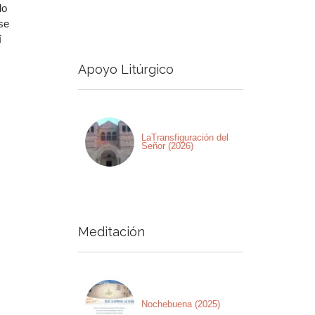
lo
se
a
í
a/abajo
Apoyo Litúrgico
ntar
nuir
men.
LaTransfiguración del
Señor (2026)
Meditación
Nochebuena (2025)