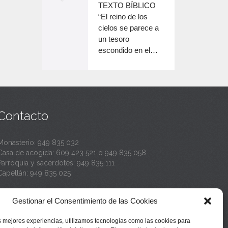
o
TEXTO BÍBLICO
e
n
disminuir
“El reino de los
el
e
cielos se parece a
c
volumen.
un tesoro
n
a
escondido en el…
c
n
a
t
n
a
t
Contacto
a
Monasterio:
949 835 032
Casa de acogida:
609 423 521
o
949 835 058
Parroquia y sacerdotes:
949 835 111
Capellán:
949 835 025
Monasterio:
monasterio@buenafuente.org
Gestionar el Consentimiento de las Cookies
Información:
informacion@buenafuente.org
Casa de acogida:
acogida@buenafuente.org
s mejores experiencias, utilizamos tecnologías como las cookies para