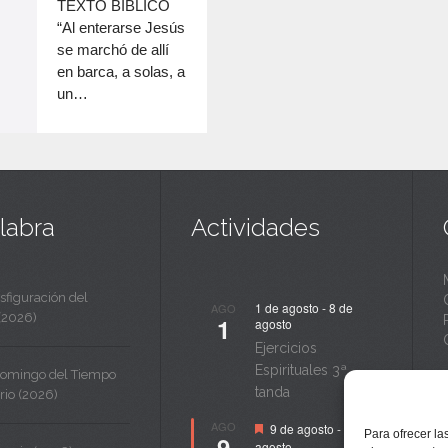
c
TEXTO BÍBLICO
disminuir
“Al enterarse Jesús
a
el
se marchó de allí
volumen.
n
en barca, a solas, a
un…
t
a
labra
Actividades
sfiguración del
1 de agosto
-
8 de
AGO
(2026)
1
agosto
Ejercicios
Espirituales 3ª
Domingo del Tiempo
tanda
rio (2026)
Destacado
AGO
9 de agosto
-
14 de
Para ofrecer la
9
agosto