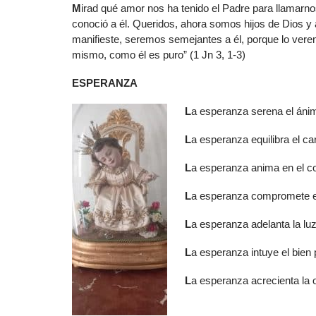
M
irad qué amor nos ha tenido el Padre para llamarn
conoció a él. Queridos, ahora somos hijos de Dios 
manifieste, seremos semejantes a él, porque lo veremo
mismo, como él es puro” (1 Jn 3, 1-3)
ESPERANZA
L
a esperanza serena el áni
L
a esperanza equilibra el ca
L
a esperanza anima en el c
L
a esperanza compromete en
L
a esperanza adelanta la luz
L
a esperanza intuye el bien 
L
a esperanza acrecienta la 