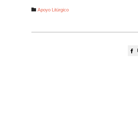
Autor

Apoyo Litúrgico
