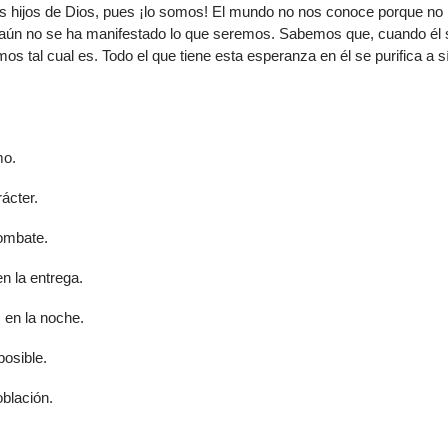
os hijos de Dios, pues ¡lo somos! El mundo no nos conoce porque no 
de
y aún no se ha manifestado lo que seremos. Sabemos que, cuando él 
flech
s tal cual es. Todo el que tiene esta esperanza en él se purifica a s
arrib
para
aume
o
dismi
mo.
el
volu
rácter.
ombate.
 la entrega.
 en la noche.
posible.
oblación.