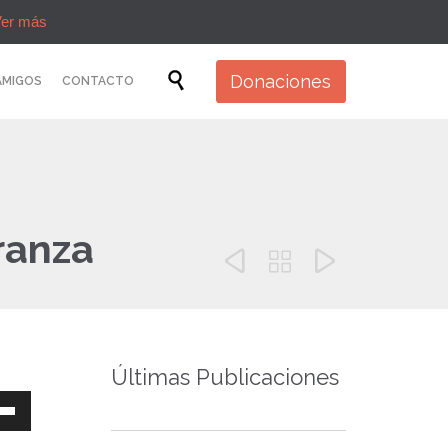
er más
Skip

Donaciones
AMIGOS
CONTACTO
to
content
ranza



Últimas Publicaciones
a
s