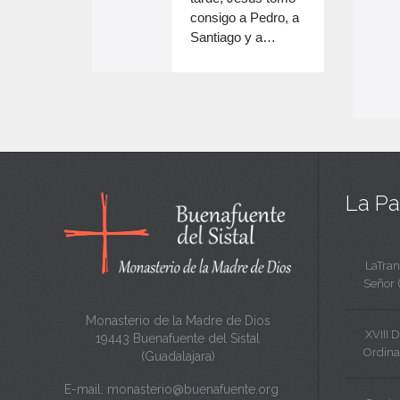
e
volumen.
consigo a Pedro, a
n
Santiago y a…
e
c
n
a
c
n
a
t
n
a
t
La Pa
a
LaTran
Señor 
Monasterio de la Madre de Dios
XVIII 
19443 Buenafuente del Sistal
Ordina
(Guadalajara)
E-mail:
monasterio@buenafuente.org