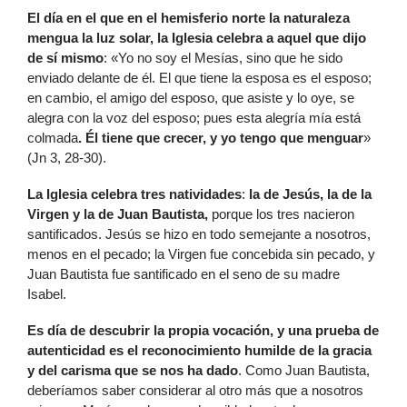
E
l día en el que en el hemisferio norte la naturaleza
mengua la luz solar,
la Iglesia celebra a aquel que dijo
de sí mismo
: «Yo no soy el Mesías, sino que he sido
enviado delante de él. El que tiene la esposa es el esposo;
en cambio, el amigo del esposo, que asiste y lo oye, se
alegra con la voz del esposo; pues esta alegría mía está
colmada
. Él tiene que crecer, y yo tengo que menguar
»
(Jn 3, 28-30).
L
a Iglesia celebra tres natividades
:
la de Jesús, la de la
Virgen y la de Juan Bautista,
porque los tres nacieron
santificados. Jesús se hizo en todo semejante a nosotros,
menos en el pecado; la Virgen fue concebida sin pecado, y
Juan Bautista fue santificado en el seno de su madre
Isabel.
E
s día de descubrir la propia vocación, y una prueba de
autenticidad es el reconocimiento humilde de la gracia
y del carisma que se nos ha dado
. Como Juan Bautista,
deberíamos saber considerar al otro más que a nosotros