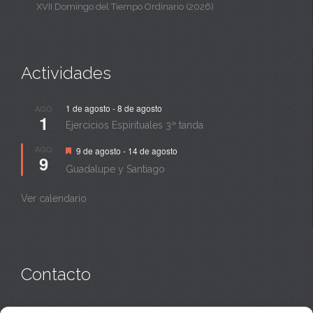
XVII Domingo del Tiempo Ordinario (2026)
Actividades
1 de agosto
-
8 de agosto
AGO
1
Ejercicios Espirituales 3ª tanda
Destacado
AGO
9 de agosto
-
14 de agosto
9
Guadalupe y Santiago
Ver calendario
Contacto
Monasterio:
949 835 032