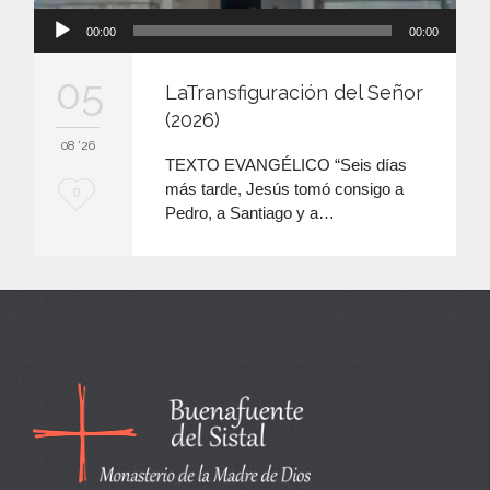
Reproductor
00:00
00:00
de
audio
05
LaTransfiguración del Señor
(2026)
08 '26
TEXTO EVANGÉLICO “Seis días
más tarde, Jesús tomó consigo a
M
0
Pedro, a Santiago y a…
e
e
n
c
a
n
t
a