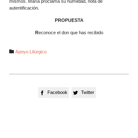
mismos. María proclama su humildad, nota de
autentificación.
PROPUESTA
R
econoce el don que has recibido
Autor

Apoyo Litúrgico
Facebook
Twitter

