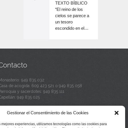
o
TEXTO BÍBLICO
e
n
disminuir
“El reino de los
el
e
cielos se parece a
c
volumen.
un tesoro
n
a
escondido en el…
c
n
a
t
n
a
t
Contacto
a
Monasterio:
949 835 032
Casa de acogida:
609 423 521
o
949 835 058
Parroquia y sacerdotes:
949 835 111
Capellán:
949 835 025
Monasterio:
monasterio@buenafuente.org
Gestionar el Consentimiento de las Cookies
Información:
informacion@buenafuente.org
Casa de acogida:
acogida@buenafuente.org
s mejores experiencias, utilizamos tecnologías como las cookies para