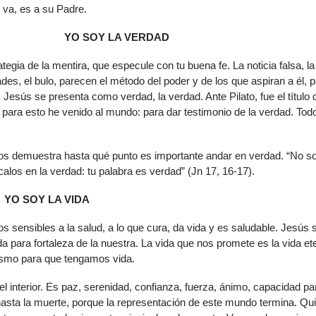
 va, es a su Padre.
YO SOY LA VERDAD
tegia de la mentira, que especule con tu buena fe. La noticia falsa, la
s, el bulo, parecen el método del poder y de los que aspiran a él, 
 Jesús se presenta como verdad, la verdad. Ante Pilato, fue el título 
 para esto he venido al mundo: para dar testimonio de la verdad. Todo
nos demuestra hasta qué punto es importante andar en verdad. “No s
los en la verdad: tu palabra es verdad” (Jn 17, 16-17).
YO SOY LA VIDA
s sensibles a la salud, a lo que cura, da vida y es saludable. Jesús 
a para fortaleza de la nuestra. La vida que nos promete es la vida et
mismo para que tengamos vida.
 interior. Es paz, serenidad, confianza, fuerza, ánimo, capacidad pa
 hasta la muerte, porque la representación de este mundo termina. Qu