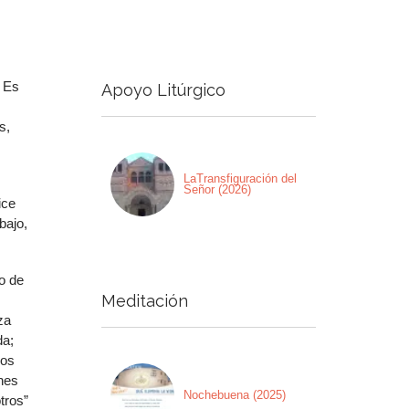
. Es
Apoyo Litúrgico
s,
LaTransfiguración del
Señor (2026)
ice
bajo,
o de
Meditación
za
da;
nos
enes
Nochebuena (2025)
tros”