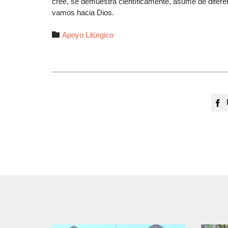
cree, se demuestra científicamente, asume de difere
vamos hacia Dios.
Autor

Apoyo Litúrgico
