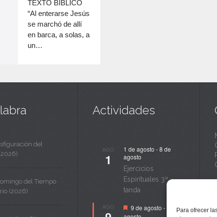
c
TEXTO BÍBLICO
disminuir
“Al enterarse Jesús
a
el
se marchó de allí
volumen.
n
en barca, a solas, a
un…
t
a
labra
Actividades
sfiguración del
1 de agosto
-
8 de
AGO
(2026)
1
agosto
Ejercicios
Espirituales 3ª
Domingo del Tiempo
tanda
rio (2026)
Destacado
AGO
9 de agosto
-
14 de
Para ofrecer la
9
agosto