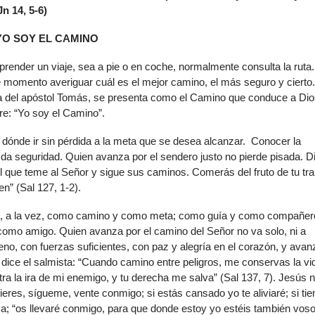
Jn 14, 5-6)
YO SOY EL CAMINO
ender un viaje, sea a pie o en coche, normalmente consulta la ruta
 momento averiguar cuál es el mejor camino, el más seguro y cierto.
ta del apóstol Tomás, se presenta como el Camino que conduce a Dio
re: “Yo soy el Camino”.
 dónde ir sin pérdida a la meta que se desea alcanzar. Conocer la
 da seguridad. Quien avanza por el sendero justo no pierde pisada. D
el que teme al Señor y sigue sus caminos. Comerás del fruto de tu tra
en” (Sal 127, 1-2).
a, a la vez, como camino y como meta; como guía y como compañer
como amigo. Quien avanza por el camino del Señor no va solo, ni a
reno, con fuerzas suficientes, con paz y alegría en el corazón, y avan
, dice el salmista: “Cuando camino entre peligros, me conservas la vi
ra la ira de mi enemigo, y tu derecha me salva” (Sal 137, 7). Jesús 
ieres, sígueme, vente conmigo; si estás cansado yo te aliviaré; si ti
va; “os llevaré conmigo, para que donde estoy yo estéis también voso