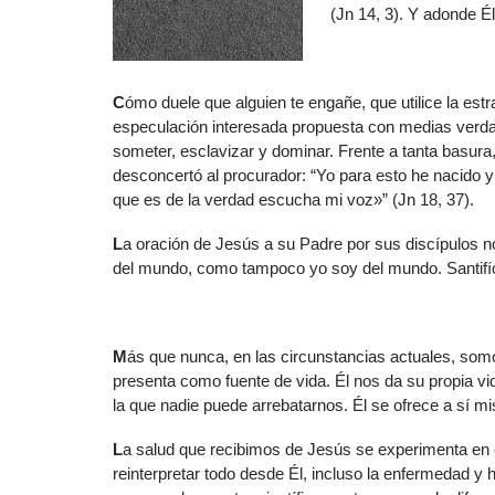
(Jn 14, 3). Y adonde Él
C
ómo duele que alguien te engañe, que utilice la estra
especulación interesada propuesta con medias verdade
someter, esclavizar y dominar. Frente a tanta basura,
desconcertó al procurador: “Yo para esto he nacido y
que es de la verdad escucha mi voz»” (Jn 18, 37).
L
a oración de Jesús a su Padre por sus discípulos 
del mundo, como tampoco yo soy del mundo. Santifíca
M
ás que nunca, en las circunstancias actuales, somo
presenta como fuente de vida. Él nos da su propia vid
la que nadie puede arrebatarnos. Él se ofrece a sí 
L
a salud que recibimos de Jesús se experimenta en el
reinterpretar todo desde Él, incluso la enfermedad y