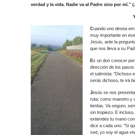
verdad y la vida. Nadie va al Padre sino por mí.” (
C
uando uno desea empr
muy importante en ese
Jesús, ante la pregun
que nos lleva a su Pad
E
s un don conocer por
dirección de los pasos
el salmista: “Dichoso 
serás dichoso, te irá bi
J
esús se nos present
ruta; como maestro y 
tientas. Va seguro, se
sin tropiezo. E incluso
extiendes tu mano cont
dice a cada uno: “Si qu
sed, yo soy el agua vi