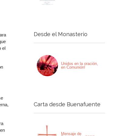
Desde el Monasterio
para
que
 el
Unidos en la oración,
on
en Comunión!
se
Carta desde Buenafuente
erna,
ra
ien
Mensaje de