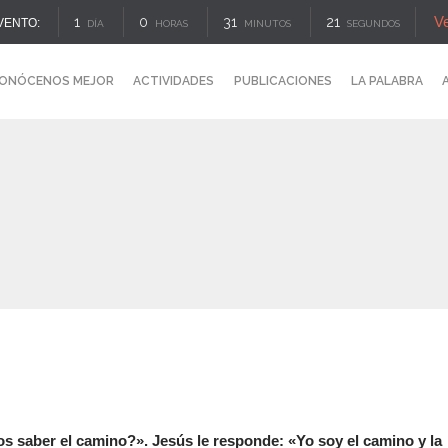
V
1
0
31
21
VENTO:
DÍA
HORAS
MINUTOS
SEGUNDOS
ONÓCENOS MEJOR
ACTIVIDADES
PUBLICACIONES
LA PALABRA
saber el camino?». Jesús le responde: «Yo soy el camino y la