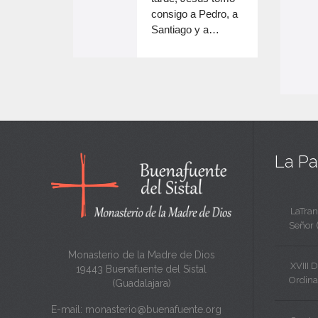
e
volumen.
consigo a Pedro, a
n
Santiago y a…
e
c
n
a
c
n
a
t
n
a
t
La Pa
a
LaTran
Señor 
Monasterio de la Madre de Dios
XVIII 
19443 Buenafuente del Sistal
Ordina
(Guadalajara)
E-mail:
monasterio@buenafuente.org