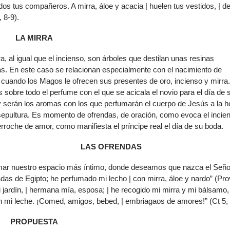
todos tus compañeros. A mirra, áloe y acacia | huelen tus vestidos, | d
de
, 8-9).
flech
arrib
LA MIRRA
para
aume
ra, al igual que el incienso, son árboles que destilan unas resinas
o
as. En este caso se relacionan especialmente con el nacimiento de
dismi
 cuando los Magos le ofrecen sus presentes de oro, incienso y mirra.
el
 sobre todo el perfume con el que se acicala el novio para el día de 
volu
y serán los aromas con los que perfumarán el cuerpo de Jesús a la h
sepultura. Es momento de ofrendas, de oración, como evoca el incie
rroche de amor, como manifiesta el príncipe real el día de su boda.
LAS OFRENDAS
umar nuestro espacio más íntimo, donde deseamos que nazca el Seño
das de Egipto; he perfumado mi lecho | con mirra, áloe y nardo” (Pro
jardín, | hermana mía, esposa; | he recogido mi mirra y mi bálsamo, 
on mi leche. ¡Comed, amigos, bebed, | embriagaos de amores!” (Ct 5, 
PROPUESTA