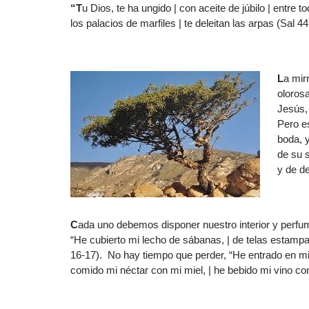
“T
u Dios, te ha ungido | con aceite de júbilo | entre 
los palacios de marfiles | te deleitan las arpas (Sal 44
L
a mir
oloros
Jesús,
Pero es
boda, 
de su 
y de de
C
ada uno debemos disponer nuestro interior y perf
“He cubierto mi lecho de sábanas, | de telas estampa
16-17). No hay tiempo que perder, “He entrado en mi 
comido mi néctar con mi miel, | he bebido mi vino c