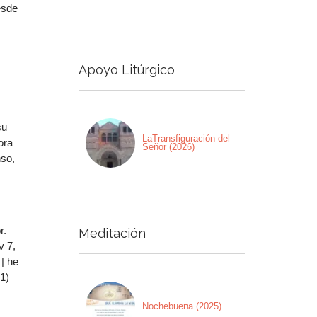
esde
a
a/abajo
Apoyo Litúrgico
ntar
nuir
su
men.
LaTransfiguración del
ora
Señor (2026)
nso,
r.
Meditación
v 7,
| he
1)
Nochebuena (2025)