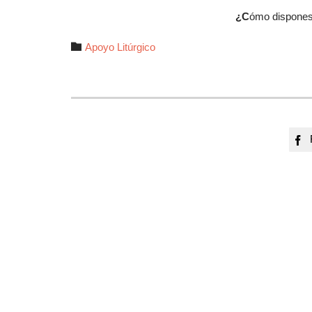
¿C
ómo dispones t
Autor

Apoyo Litúrgico
