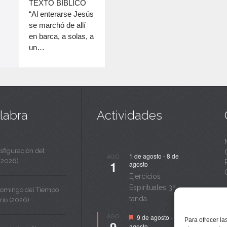
c
TEXTO BÍBLICO
disminuir
“Al enterarse Jesús
a
el
se marchó de allí
volumen.
n
en barca, a solas, a
un…
t
a
labra
Actividades
sfiguración del
1 de agosto
-
8 de
AGO
(2026)
1
agosto
Ejercicios
Espirituales 3ª
Domingo del Tiempo
tanda
rio (2026)
Destacado
AGO
9 de agosto
-
14 de
Para ofrecer la
9
agosto