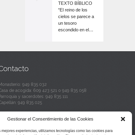
o
TEXTO BÍBLICO
e
n
disminuir
“El reino de los
el
e
cielos se parece a
c
volumen.
un tesoro
n
a
escondido en el…
c
n
a
t
n
a
t
Contacto
a
Monasterio:
949 835 032
Casa de acogida:
609 423 521
o
949 835 058
Parroquia y sacerdotes:
949 835 111
Capellán:
949 835 025
Monasterio:
monasterio@buenafuente.org
Gestionar el Consentimiento de las Cookies
Información:
informacion@buenafuente.org
Casa de acogida:
acogida@buenafuente.org
s mejores experiencias, utilizamos tecnologías como las cookies para