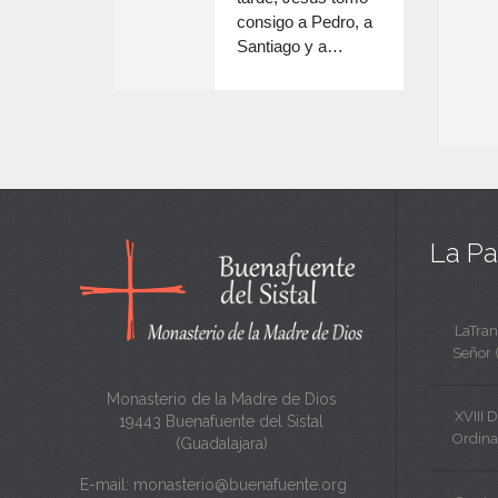
e
volumen.
consigo a Pedro, a
n
Santiago y a…
e
c
n
a
c
n
a
t
n
a
t
La Pa
a
LaTran
Señor 
Monasterio de la Madre de Dios
XVIII 
19443 Buenafuente del Sistal
Ordina
(Guadalajara)
E-mail:
monasterio@buenafuente.org