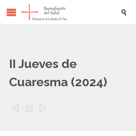

II Jueves de
Cuaresma (2024)


