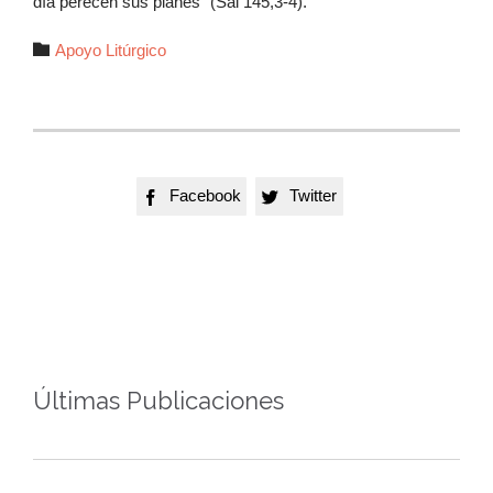
día perecen sus planes” (Sal 145,3-4).
Autor

Apoyo Litúrgico
Facebook
Twitter


Últimas Publicaciones