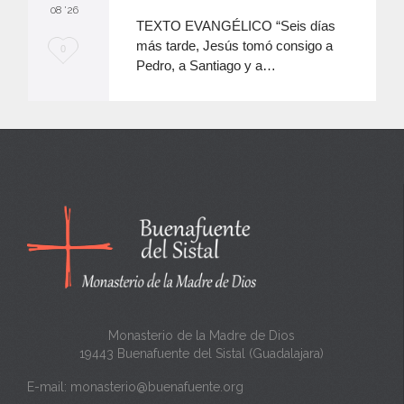
08 '26
TEXTO EVANGÉLICO “Seis días
más tarde, Jesús tomó consigo a
M
0
Pedro, a Santiago y a…
e
e
n
c
a
n
t
a
Monasterio de la Madre de Dios
19443 Buenafuente del Sistal (Guadalajara)
E-mail:
monasterio@buenafuente.org