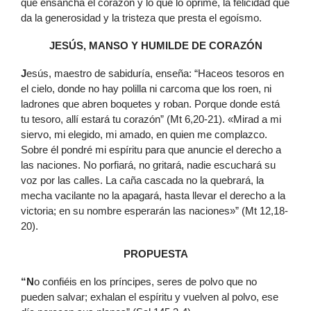
que ensancha el corazón y lo que lo oprime, la felicidad que
da la generosidad y la tristeza que presta el egoísmo.
JESÚS, MANSO Y HUMILDE DE CORAZÓN
J
esús, maestro de sabiduría, enseña: “Haceos tesoros en
el cielo, donde no hay polilla ni carcoma que los roen, ni
ladrones que abren boquetes y roban. Porque donde está
tu tesoro, allí estará tu corazón” (Mt 6,20-21). «Mirad a mi
siervo, mi elegido, mi amado, en quien me complazco.
Sobre él pondré mi espíritu para que anuncie el derecho a
las naciones. No porfiará, no gritará, nadie escuchará su
voz por las calles. La caña cascada no la quebrará, la
mecha vacilante no la apagará, hasta llevar el derecho a la
victoria; en su nombre esperarán las naciones»” (Mt 12,18-
20).
PROPUESTA
“N
o confiéis en los príncipes, seres de polvo que no
pueden salvar; exhalan el espíritu y vuelven al polvo, ese