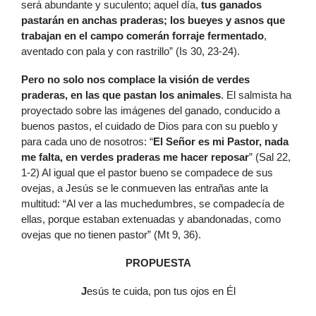
será abundante y suculento; aquel día,
tus ganados
pastarán en anchas praderas; los bueyes y asnos que
trabajan en el campo comerán forraje fermentado
,
aventado con pala y con rastrillo” (Is 30, 23-24).
Pero no solo nos complace
la visión de verdes
praderas, en las que pastan los animales
. El salmista ha
proyectado sobre las imágenes del ganado, conducido a
buenos pastos, el cuidado de Dios para con su pueblo y
para cada uno de nosotros: “
El Señor es mi Pastor, nada
me falta, en verdes praderas me hacer reposar
” (Sal 22,
1-2) Al igual que el pastor bueno se compadece de sus
ovejas, a Jesús se le conmueven las entrañas ante la
multitud: “Al ver a las muchedumbres, se compadecía de
ellas, porque estaban extenuadas y abandonadas, como
ovejas que no tienen pastor” (Mt 9, 36).
PROPUESTA
J
esús te cuida, pon tus ojos en Él