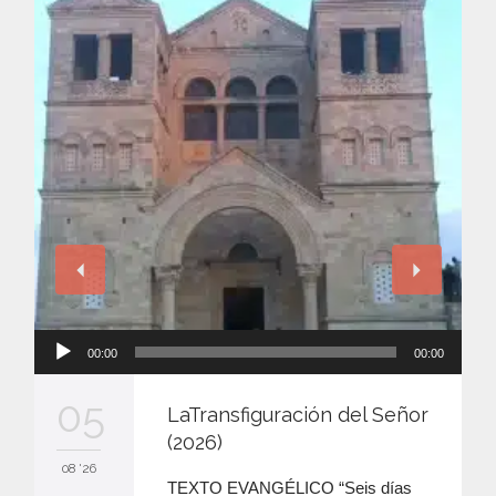
Reproductor
00:00
00:00
de
audio
05
LaTransfiguración del Señor
(2026)
08 '26
TEXTO EVANGÉLICO “Seis días