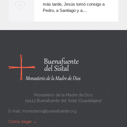
más tarde, Jesús tomó consigo a
M
0
Pedro, a Santiago y a…
e
e
n
c
a
n
t
a
Monasterio de la Madre de Dios
19443 Buenafuente del Sistal (Guadalajara)
E-mail:
monasterio@buenafuente.org
Cómo llegar
→