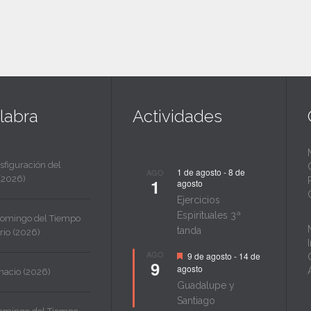
labra
Actividades
sfiguración del
1 de agosto
-
8 de
AGO
(2026)
1
agosto
Ejercicios
Espirituales 3ª
Domingo del Tiempo
tanda
rio (2026)
Destacado
AGO
9 de agosto
-
14 de
9
agosto
nacio (2026)
Guadalupe y
Santiago