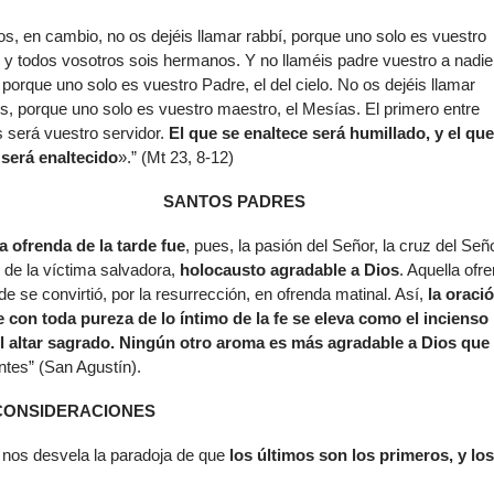
os, en cambio, no os dejéis llamar rabbí, porque uno solo es vuestro
 y todos vosotros sois hermanos. Y no llaméis padre vuestro a nadie
a, porque uno solo es vuestro Padre, el del cielo. No os dejéis llamar
, porque uno solo es vuestro maestro, el Mesías. El primero entre
 será vuestro servidor.
El que se enaltece será humillado, y el que
 será enaltecido
».” (Mt 23, 8-12)
SANTOS PADRES
a ofrenda de la tarde fue
, pues, la pasión del Señor, la cruz del Seño
 de la víctima salvadora,
holocausto agradable a Dios
. Aquella ofr
rde se convirtió, por la resurrección, en ofrenda matinal. Así,
la oraci
e con toda pureza de lo íntimo de la fe se eleva como el incienso
l altar sagrado. Ningún otro aroma es más agradable a Dios que
ntes” (San Agustín).
CONSIDERACIONES
se nos desvela la paradoja de que
los últimos son los primeros, y lo