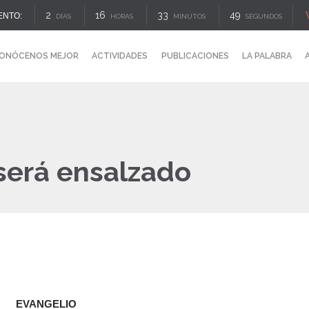
2
16
33
49
ENTO:
DÍAS
HORAS
MINUTOS
SEGUNDOS
ONÓCENOS MEJOR
ACTIVIDADES
PUBLICACIONES
LA PALABRA
 será ensalzado
EVANGELIO