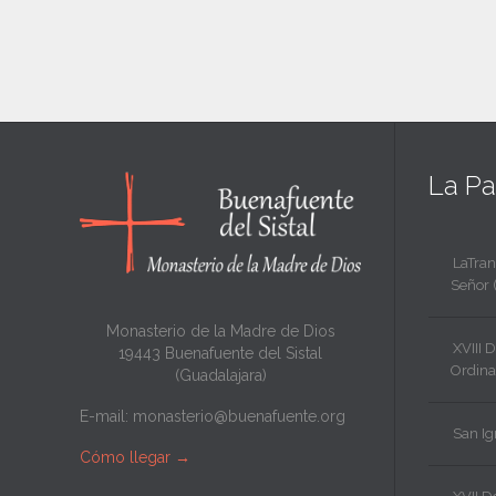
La Pa
LaTran
Señor 
Monasterio de la Madre de Dios
XVIII 
19443 Buenafuente del Sistal
Ordina
(Guadalajara)
E-mail:
monasterio@buenafuente.org
San Ig
Cómo llegar
→