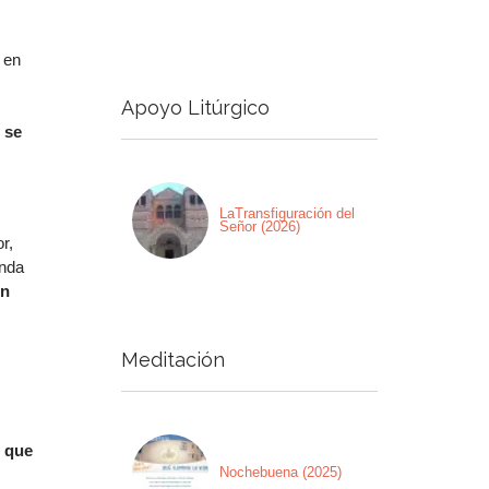
 en
Apoyo Litúrgico
 se
LaTransfiguración del
Señor (2026)
r,
enda
ón
Meditación
s que
Nochebuena (2025)