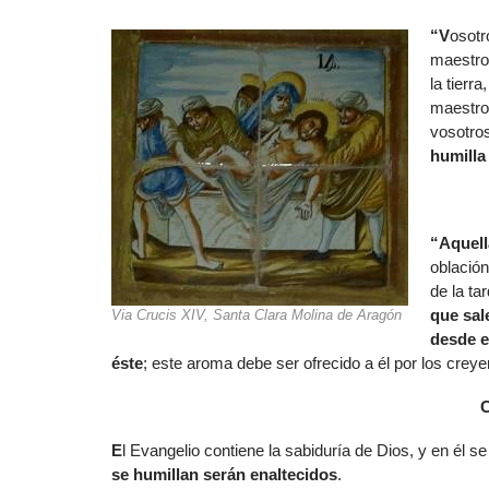
“V
osotr
maestro
la tierr
maestros
vosotros
humilla
“
Aquell
oblación
de la ta
que sal
Via Crucis XIV, Santa Clara Molina de Aragón
desde e
éste
; este aroma debe ser ofrecido a él por los creye
E
l Evangelio contiene la sabiduría de Dios, y en él 
se humillan serán enaltecidos
.