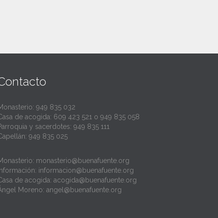
Contacto
Monasterio:
949 835 032
Casa de acogida:
609 423 521
o
949 835 058
Parroquia y sacerdotes:
949 835 111
Capellán:
949 835 025
Monasterio:
monasterio@buenafuente.org
Información:
informacion@buenafuente.org
Casa de acogida:
acogida@buenafuente.org
Ángel Moreno:
angel@buenafuente.org